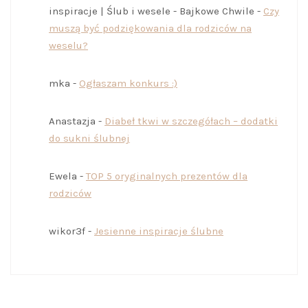
inspiracje | Ślub i wesele - Bajkowe Chwile
-
Czy
muszą być podziękowania dla rodziców na
weselu?
mka
-
Ogłaszam konkurs :)
Anastazja
-
Diabeł tkwi w szczegółach – dodatki
do sukni ślubnej
Ewela
-
TOP 5 oryginalnych prezentów dla
rodziców
wikor3f
-
Jesienne inspiracje ślubne