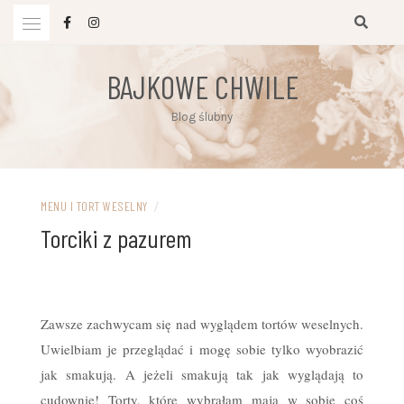
Przejdź
do
treści
BAJKOWE CHWILE
Blog ślubny
MENU I TORT WESELNY
/
Torciki z pazurem
Zawsze zachwycam się nad wyglądem tortów weselnych.
Uwielbiam je przeglądać i mogę sobie tylko wyobrazić
jak smakują. A jeżeli smakują tak jak wyglądają to
cudownie! Torty, które wybrałam mają w sobie coś