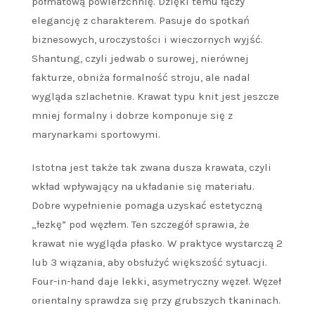
półmatową powierzchnię. Dzięki temu łączy
elegancję z charakterem. Pasuje do spotkań
biznesowych, uroczystości i wieczornych wyjść.
Shantung, czyli jedwab o surowej, nierównej
fakturze, obniża formalność stroju, ale nadal
wygląda szlachetnie. Krawat typu knit jest jeszcze
mniej formalny i dobrze komponuje się z
marynarkami sportowymi.
Istotna jest także tak zwana dusza krawata, czyli
wkład wpływający na układanie się materiału.
Dobre wypełnienie pomaga uzyskać estetyczną
„łezkę” pod węzłem. Ten szczegół sprawia, że
krawat nie wygląda płasko. W praktyce wystarczą 2
lub 3 wiązania, aby obsłużyć większość sytuacji.
Four-in-hand daje lekki, asymetryczny węzeł. Węzeł
orientalny sprawdza się przy grubszych tkaninach.