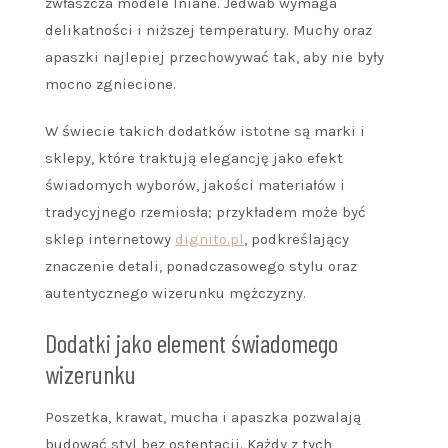
zwłaszcza modele lniane. Jedwab wymaga
delikatności i niższej temperatury. Muchy oraz
apaszki najlepiej przechowywać tak, aby nie były
mocno zgniecione.
W świecie takich dodatków istotne są marki i
sklepy, które traktują elegancję jako efekt
świadomych wyborów, jakości materiałów i
tradycyjnego rzemiosła; przykładem może być
sklep internetowy
dignito.pl
, podkreślający
znaczenie detali, ponadczasowego stylu oraz
autentycznego wizerunku mężczyzny.
Dodatki jako element świadomego
wizerunku
Poszetka, krawat, mucha i apaszka pozwalają
budować styl bez ostentacji. Każdy z tych