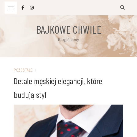
Przejdź
do
treści
BAJKOWE CHWILE
Blog ślubny
POZOSTAŁE
/
Detale męskiej elegancji, które
budują styl