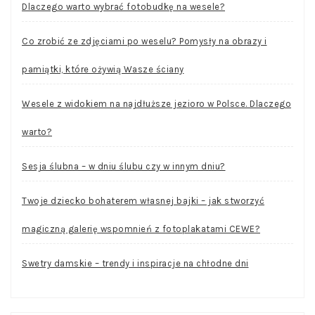
Dlaczego warto wybrać fotobudkę na wesele?
Co zrobić ze zdjęciami po weselu? Pomysły na obrazy i
pamiątki, które ożywią Wasze ściany
Wesele z widokiem na najdłuższe jezioro w Polsce. Dlaczego
warto?
Sesja ślubna – w dniu ślubu czy w innym dniu?
Twoje dziecko bohaterem własnej bajki – jak stworzyć
magiczną galerię wspomnień z fotoplakatami CEWE?
Swetry damskie – trendy i inspiracje na chłodne dni