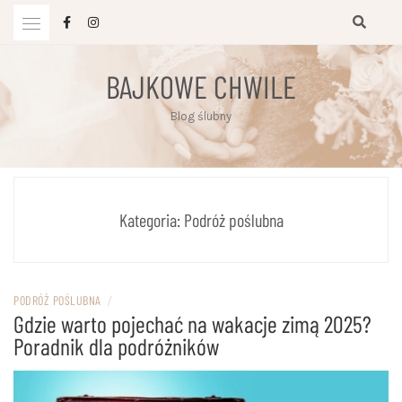
Przejdź
do
treści
BAJKOWE CHWILE
Blog ślubny
Kategoria:
Podróż poślubna
PODRÓŻ POŚLUBNA
/
Gdzie warto pojechać na wakacje zimą 2025?
Poradnik dla podróżników