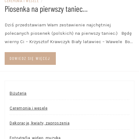
CEREMONIA I WESELE
/
Piosenka na pierwszy taniec…
Dziś przedstawiam Wam zestawienie najchętniej
polecanych piosenek (polskich) na pierwszy taniec:) Będę
wierny Ci – Krzysztof Krawczyk Biały latawiec – Wawele Bo…
DOWIEDZ SIĘ WIĘCEJ
Biżuteria
Ceremonia i wesele
Dekoracje, kwiaty, zaproszenia
Fotografia, wideo, muzyka