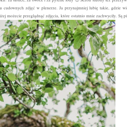
u cudownych zdjęć w plenerze. Ja przynajmniej lubię takie, gdzie wi
ŚLUBNE
iżej możecie przeglądnąć zdjęcia, które ostatnio mnie zachwyciły. Są p
CEREMONIA I WESELE
MENU I TORT WESELNY