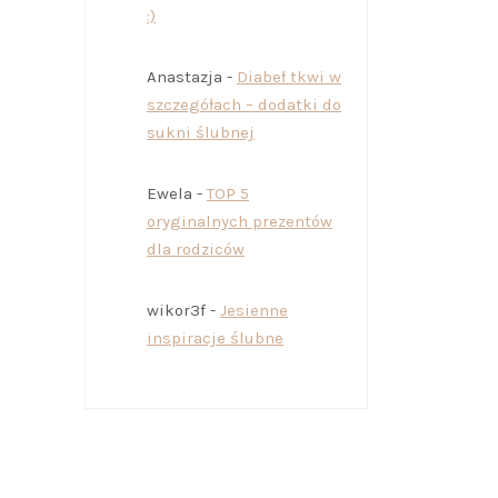
:)
Anastazja
-
Diabeł tkwi w
szczegółach – dodatki do
sukni ślubnej
Ewela
-
TOP 5
oryginalnych prezentów
dla rodziców
wikor3f
-
Jesienne
inspiracje ślubne