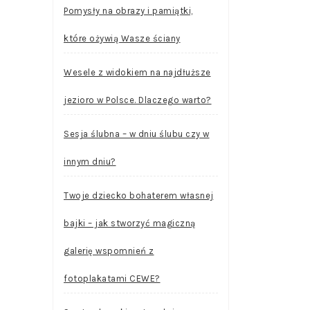
Pomysły na obrazy i pamiątki,
które ożywią Wasze ściany
Wesele z widokiem na najdłuższe
jezioro w Polsce. Dlaczego warto?
Sesja ślubna – w dniu ślubu czy w
innym dniu?
Twoje dziecko bohaterem własnej
bajki – jak stworzyć magiczną
galerię wspomnień z
fotoplakatami CEWE?