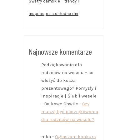
Swetry damskie – trendy i
inspiracje na chłodne dni
Najnowsze komentarze
Podziękowania dla
rodziców na weselu – co
włożyć do kosza
prezentowego? Pomysły i
inspiracje | Ślub i wesele
- Bajkowe Chwile
-
Czy
muszą być podziękowania
dla rodziców na weselu?
mka
-
Ogłaszam konkurs