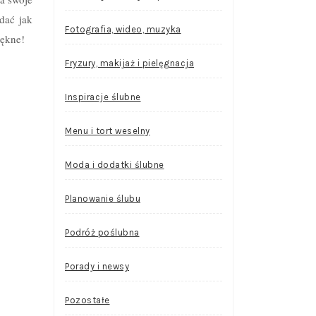
dać jak
Fotografia, wideo, muzyka
iękne!
Fryzury, makijaż i pielęgnacja
Inspiracje ślubne
Menu i tort weselny
Moda i dodatki ślubne
Planowanie ślubu
Podróż poślubna
Porady i newsy
Pozostałe