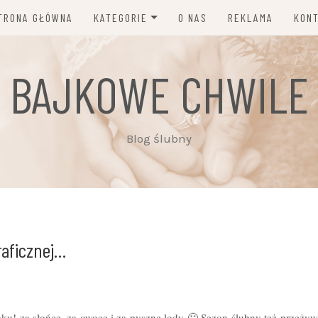
TRONA GŁÓWNA
KATEGORIE
O NAS
REKLAMA
KON
MODA I DODATKI ŚLUBNE
BAJKOWE CHWILE
DEKORACJE, KWIATY,
ZAPROSZENIA
PORADY I NEWSY
Blog ślubny
INSPIRACJE ŚLUBNE
PLANOWANIE ŚLUBU
FOTOGRAFIA, WIDEO, MUZYKA
raficznej…
FRYZURY, MAKIJAŻ I
PIELĘGNACJA
ZWYCZAJE I TRADYCJE
roku! za słońce, za owoce i za pyszne lody 🙂 Sezon ślubny też przeży