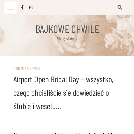
Przejdź
do
treści
BAJKOWE CHWILE
Blog ślubny
PORADY I NEWSY
/
Airport Open Bridal Day – wszystko,
czego chcieliście się dowiedzieć o
ślubie i weselu…