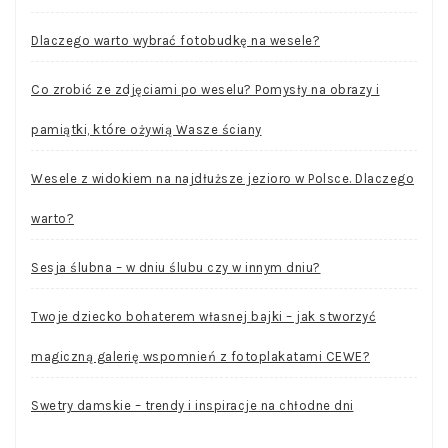
Dlaczego warto wybrać fotobudkę na wesele?
Co zrobić ze zdjęciami po weselu? Pomysły na obrazy i
pamiątki, które ożywią Wasze ściany
Wesele z widokiem na najdłuższe jezioro w Polsce. Dlaczego
warto?
Sesja ślubna – w dniu ślubu czy w innym dniu?
Twoje dziecko bohaterem własnej bajki – jak stworzyć
magiczną galerię wspomnień z fotoplakatami CEWE?
Swetry damskie – trendy i inspiracje na chłodne dni