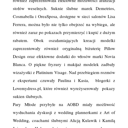
również zaprezentowała efektowne możliwości aranżacji
stołów weselnych. Suknie ślubne marek Demetrios,
Cosmabella i OreaSposa, dostępne w sieci salonów Lisa
Ferrera, można było nie tylko obejrzeć na wybiegu, ale
również zaraz po pokazach przymierzyć i kupić z dużym
rabatem. Obok oszałamiających kreacji modelki
zaprezentowały również oryginalną biżuterię Pillow
Design oraz efektowne dodatki do włosów marki Novia
Blanca. O piękne fryzury i makijaż modelek zadbały
wizażystki z Platinium Visage. Nad przebiegiem rozmów
z ekspertami czuwały Paulina i Kasia, blogerki z
Lovemydress.pl, które również wyreżyserowały pokazy
sukien ślubnych.
Pary Młode przybyłe na AOBD miały możliwość
wysłuchania dyskusji z wedding plannerkami z Art of
Wedding, coachami ślubnymi Alicją Kulawik i Kamilą