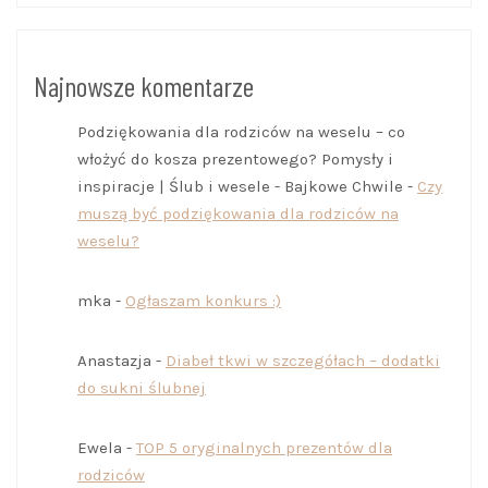
Najnowsze komentarze
Podziękowania dla rodziców na weselu – co
włożyć do kosza prezentowego? Pomysły i
inspiracje | Ślub i wesele - Bajkowe Chwile
-
Czy
muszą być podziękowania dla rodziców na
weselu?
mka
-
Ogłaszam konkurs :)
Anastazja
-
Diabeł tkwi w szczegółach – dodatki
do sukni ślubnej
Ewela
-
TOP 5 oryginalnych prezentów dla
rodziców