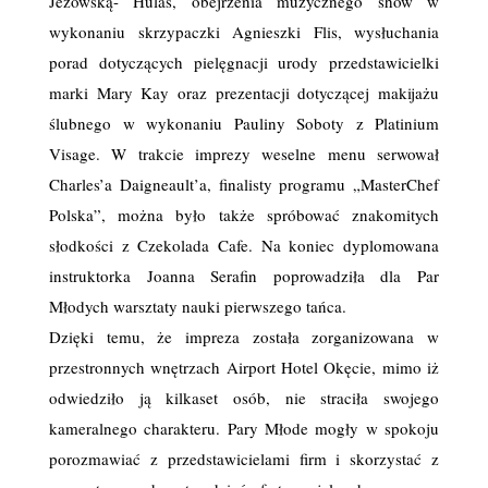
Jeżowską- Hulas, obejrzenia muzycznego show w
wykonaniu skrzypaczki Agnieszki Flis, wysłuchania
porad dotyczących pielęgnacji urody przedstawicielki
marki Mary Kay oraz prezentacji dotyczącej makijażu
ślubnego w wykonaniu Pauliny Soboty z Platinium
Visage. W trakcie imprezy weselne menu serwował
Charles’a Daigneault’a, finalisty programu „MasterChef
Polska”, można było także spróbować znakomitych
słodkości z Czekolada Cafe. Na koniec dyplomowana
instruktorka Joanna Serafin poprowadziła dla Par
Młodych warsztaty nauki pierwszego tańca.
Dzięki temu, że impreza została zorganizowana w
przestronnych wnętrzach Airport Hotel Okęcie, mimo iż
odwiedziło ją kilkaset osób, nie straciła swojego
kameralnego charakteru. Pary Młode mogły w spokoju
porozmawiać z przedstawicielami firm i skorzystać z