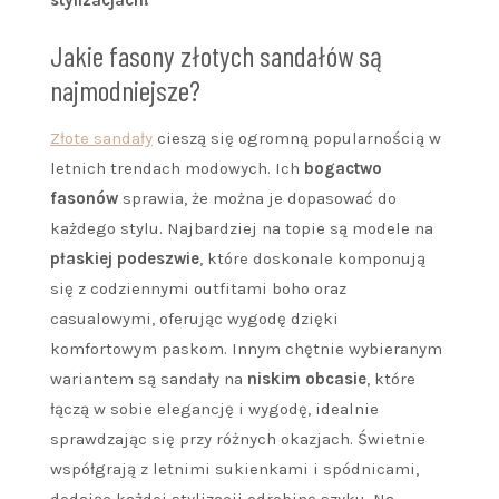
Jakie fasony złotych sandałów są
najmodniejsze?
Złote sandały
cieszą się ogromną popularnością w
letnich trendach modowych. Ich
bogactwo
fasonów
sprawia, że można je dopasować do
każdego stylu. Najbardziej na topie są modele na
płaskiej podeszwie
, które doskonale komponują
się z codziennymi outfitami boho oraz
casualowymi, oferując wygodę dzięki
komfortowym paskom. Innym chętnie wybieranym
wariantem są sandały na
niskim obcasie
, które
łączą w sobie elegancję i wygodę, idealnie
sprawdzając się przy różnych okazjach. Świetnie
współgrają z letnimi sukienkami i spódnicami,
dodając każdej stylizacji odrobinę szyku. Na