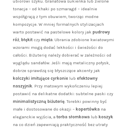
ubiorowi szyku. Granatowa sukienka lub zielone
tonacje – od khaki po szmaragd – idealnie
współgrają z tym obuwiem, tworząc modne
kompozycje. W mniej formalnych stylizacjach
warto postawić na pastelowe kolory jak
pudrowy
róż
,
błękit
czy
mięta
. Ubrania zdobione kwiatowymi
wzorami mogą dodać lekkości i świeżości do
całości. Biżuterię należy dobierać w zależności od
wyglądu sandałów. Jeśli mają metaliczny połysk,
dobrze sprawdzą się błyszczące akcenty jak
kolczyki imitujące cyrkonie
lub
efektowny
naszyjnik
. Przy matowym wykończeniu lepiej
postawić na delikatne dodatki: subtelne paski czy
minimalistyczną biżuterię
. Torebki powinny być
małe i dostosowane do okazji –
kopertówka
na
eleganckie wyjścia, a
torba słomkowa
lub
koszyk
na co dzień zapewniają praktyczność bez utraty