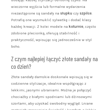
wieczorne wyjścia lub formalne wydarzenia
niezastąpione są sandały na
słupku
czy
szpilce
.
Potrafią one wysmuklić sylwetkę i dodać klasy
każdej kreacji. Z kolei modele na
koturnie
, często
zdobione plecionką, oferują stabilność i
praktyczność, wpisując się jednocześnie w styl
boho.
Z czym najlepiej łączyć złote sandały na
co dzień?
Złote sandały damskie doskonale wpisują się w
codzienne stylizacje, idealnie współgrając z
lekkimi, jasnymi ubraniami. Można je połączyć
chociażby z białymi spodniami lub dżinsowymi
szortami, aby uzyskać swobodny wygląd. Lniane
materiały zapewniają świeżość i komfort, a lekkie