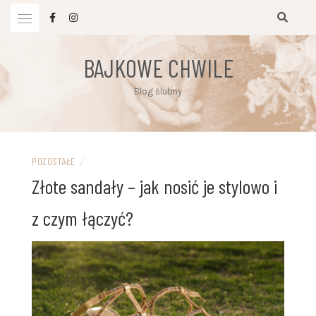
Przejdź
do
treści
BAJKOWE CHWILE
Blog ślubny
POZOSTAŁE
/
Złote sandały – jak nosić je stylowo i
z czym łączyć?