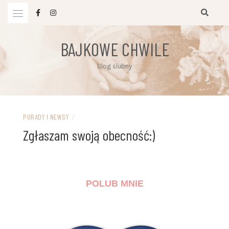
Przejdź
do
treści
BAJKOWE CHWILE
Blog ślubny
PORADY I NEWSY
/
Zgłaszam swoją obecność:)
POLUB MNIE