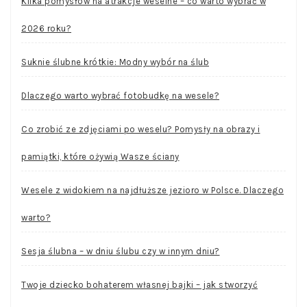
Kilka pomysłów na atrakcje weselne – co warto wybrać w
2026 roku?
Suknie ślubne krótkie: Modny wybór na ślub
Dlaczego warto wybrać fotobudkę na wesele?
Co zrobić ze zdjęciami po weselu? Pomysły na obrazy i
pamiątki, które ożywią Wasze ściany
Wesele z widokiem na najdłuższe jezioro w Polsce. Dlaczego
warto?
Sesja ślubna – w dniu ślubu czy w innym dniu?
Twoje dziecko bohaterem własnej bajki – jak stworzyć