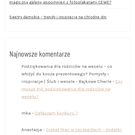
magiczną galerię wspomnień z fotoplakatami CEWE?
Swetry damskie – trendy i inspiracje na chłodne dni
Najnowsze komentarze
Podziękowania dla rodziców na weselu – co
włożyć do kosza prezentowego? Pomysły i
inspiracje | Ślub i wesele - Bajkowe Chwile
-
Czy
muszą być podziękowania dla rodziców na
weselu?
mka
-
Ogłaszam konkurs :)
Anastazja
-
Diabeł tkwi w szczegółach – dodatki