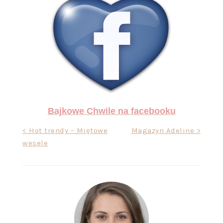
Bajkowe Chwile na facebooku
Nawigacja
< Hot trendy – Miętowe
Magazyn Adeline >
wesele
wpisu