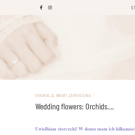
Przejdź
S
do
treści
DEKORACJE, KWIATY, ZAPROSZENIA
/
Wedding flowers: Orchids….
Uwielbiam storczyki! W domu mam ich kilkanaści