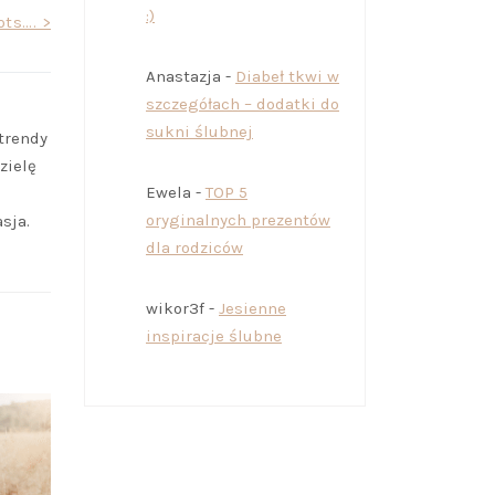
:)
ts…. >
Anastazja
-
Diabeł tkwi w
szczegółach – dodatki do
sukni ślubnej
trendy
zielę
Ewela
-
TOP 5
oryginalnych prezentów
sja.
dla rodziców
wikor3f
-
Jesienne
inspiracje ślubne