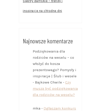
Swetry damskie – trendy i
inspiracje na chłodne dni
Najnowsze komentarze
Podziękowania dla
rodziców na weselu – co
włożyć do kosza
prezentowego? Pomysły i
inspiracje | Ślub i wesele
- Bajkowe Chwile
-
Czy
muszą być podziękowania
dla rodziców na weselu?
mka
-
Ogłaszam konkurs