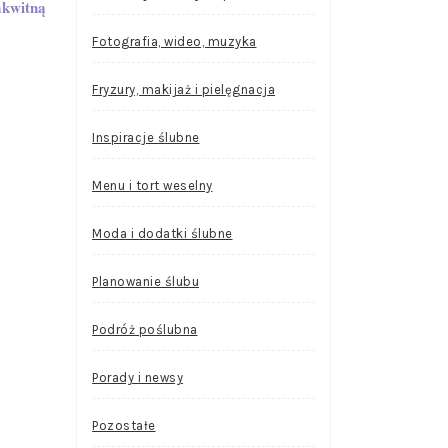
akwitną
Fotografia, wideo, muzyka
Fryzury, makijaż i pielęgnacja
Inspiracje ślubne
Menu i tort weselny
Moda i dodatki ślubne
Planowanie ślubu
Podróż poślubna
Porady i newsy
Pozostałe