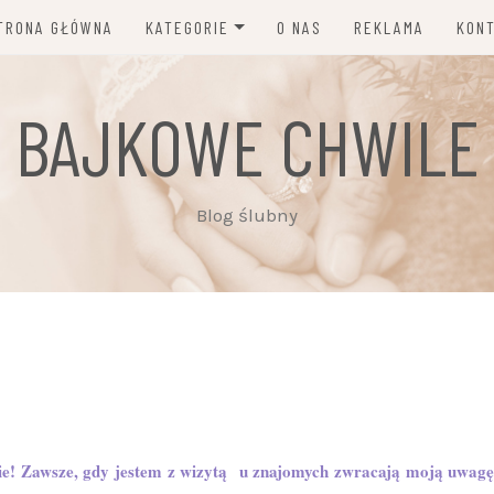
TRONA GŁÓWNA
KATEGORIE
O NAS
REKLAMA
KON
MODA I DODATKI ŚLUBNE
BAJKOWE CHWILE
DEKORACJE, KWIATY,
ZAPROSZENIA
PORADY I NEWSY
Blog ślubny
INSPIRACJE ŚLUBNE
PLANOWANIE ŚLUBU
FOTOGRAFIA, WIDEO, MUZYKA
FRYZURY, MAKIJAŻ I
PIELĘGNACJA
e! Zawsze, gdy jestem z wizytą u znajomych zwracają moją uwagę
ZWYCZAJE I TRADYCJE