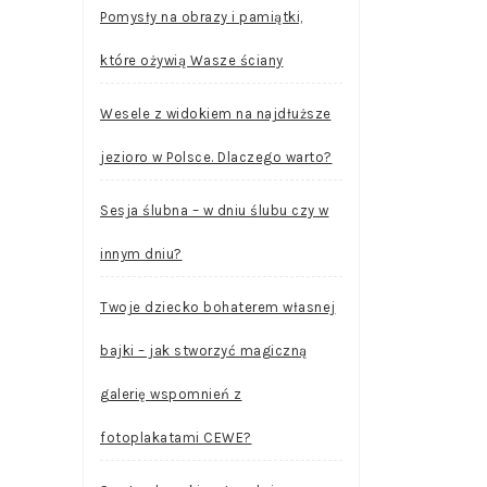
Pomysły na obrazy i pamiątki,
które ożywią Wasze ściany
Wesele z widokiem na najdłuższe
jezioro w Polsce. Dlaczego warto?
Sesja ślubna – w dniu ślubu czy w
innym dniu?
Twoje dziecko bohaterem własnej
bajki – jak stworzyć magiczną
galerię wspomnień z
fotoplakatami CEWE?