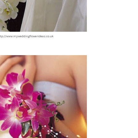
tp://www.myweddingflowerideas.co.uk