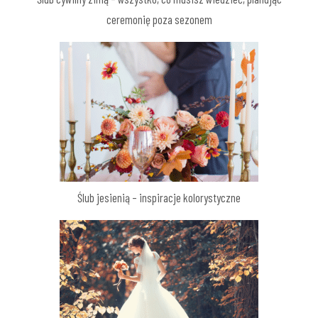
ceremonię poza sezonem
Ślub jesienią – inspiracje kolorystyczne