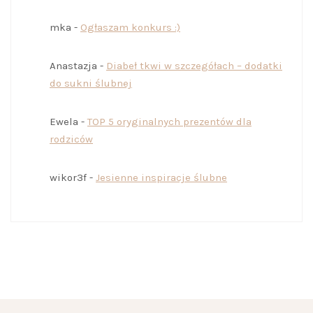
mka
-
Ogłaszam konkurs :)
Anastazja
-
Diabeł tkwi w szczegółach – dodatki
do sukni ślubnej
Ewela
-
TOP 5 oryginalnych prezentów dla
rodziców
wikor3f
-
Jesienne inspiracje ślubne