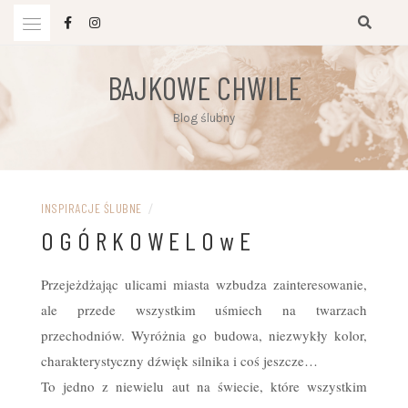
Przejdź
do
treści
BAJKOWE CHWILE
Blog ślubny
INSPIRACJE ŚLUBNE
/
O G Ó R K O W E L O w E
Przejeżdżając ulicami miasta wzbudza zainteresowanie,
ale przede wszystkim uśmiech na twarzach
przechodniów. Wyróżnia go budowa, niezwykły kolor,
charakterystyczny dźwięk silnika i coś jeszcze…
To jedno z niewielu aut na świecie, które wszystkim