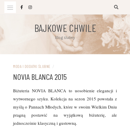
Przejdź
do
treści
BAJKOWE CHWILE
Blog ślubny
MODA I DODATKI ŚLUBNE
/
NOVIA BLANCA 2015
Biżuteria NOVIA BLANCA to uosobienie elegancji i
wytwornego szyku. Kolekcja na sezon 2015 powstała z
myślą o Pannach Młodych, które w swoim Wielkim Dniu
pragną postawić na wyjątkową biżuterię, ale
jednocześnie klasyczną i gustowną.