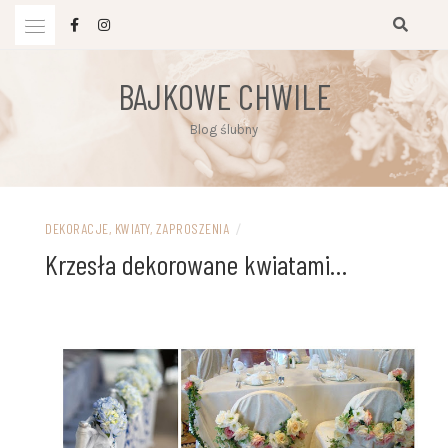
Przejdź
do
treści
BAJKOWE CHWILE
Blog ślubny
DEKORACJE, KWIATY, ZAPROSZENIA
/
Krzesła dekorowane kwiatami…