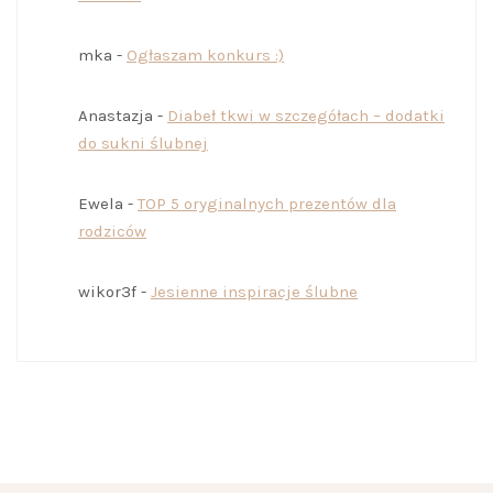
mka
-
Ogłaszam konkurs :)
Anastazja
-
Diabeł tkwi w szczegółach – dodatki
do sukni ślubnej
Ewela
-
TOP 5 oryginalnych prezentów dla
rodziców
wikor3f
-
Jesienne inspiracje ślubne