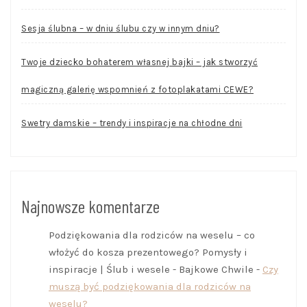
Sesja ślubna – w dniu ślubu czy w innym dniu?
Twoje dziecko bohaterem własnej bajki – jak stworzyć
magiczną galerię wspomnień z fotoplakatami CEWE?
Swetry damskie – trendy i inspiracje na chłodne dni
Najnowsze komentarze
Podziękowania dla rodziców na weselu – co
włożyć do kosza prezentowego? Pomysły i
inspiracje | Ślub i wesele - Bajkowe Chwile
-
Czy
muszą być podziękowania dla rodziców na
weselu?