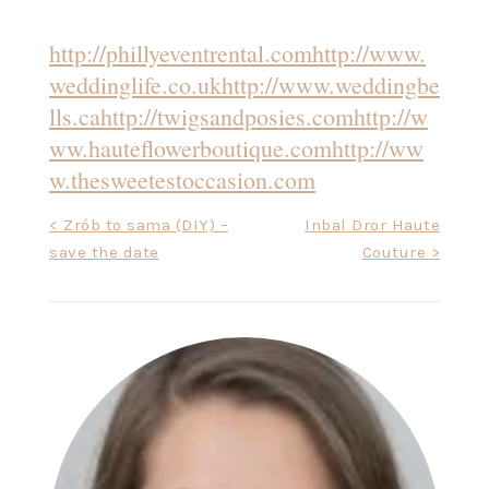
http://phillyeventrental.com
http://www.
weddinglife.co.uk
http://www.weddingbe
lls.ca
http://twigsandposies.com
http://w
ww.hauteflowerboutique.com
http://ww
w.thesweetestoccasion.com
Nawigacja
< Zrób to sama (DIY) –
Inbal Dror Haute
save the date
Couture >
wpisu