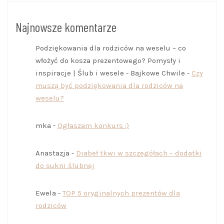
Najnowsze komentarze
Podziękowania dla rodziców na weselu – co
włożyć do kosza prezentowego? Pomysły i
inspiracje | Ślub i wesele - Bajkowe Chwile
-
Czy
muszą być podziękowania dla rodziców na
weselu?
mka
-
Ogłaszam konkurs :)
Anastazja
-
Diabeł tkwi w szczegółach – dodatki
do sukni ślubnej
Ewela
-
TOP 5 oryginalnych prezentów dla
rodziców