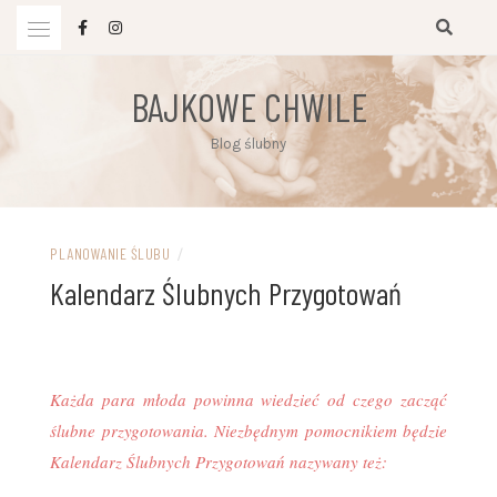
Przejdź
do
treści
BAJKOWE CHWILE
Blog ślubny
PLANOWANIE ŚLUBU
/
Kalendarz Ślubnych Przygotowań
Każda para młoda powinna wiedzieć od czego zacząć
ślubne przygotowania. Niezbędnym pomocnikiem będzie
Kalendarz Ślubnych Przygotowań nazywany też: