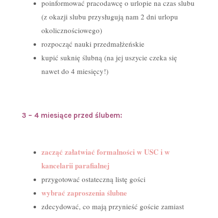
poinformować pracodawcę o urlopie na czas slubu
(z okazji slubu przysługują nam 2 dni urlopu
okolicznościowego)
rozpocząć nauki przedmałżeńskie
kupić suknię ślubną (na jej uszycie czeka się
nawet do 4 miesięcy!)
3 – 4 miesiące przed ślubem:
zacząć załatwiać formalności w USC i w
kancelarii parafialnej
przygotować ostateczną listę gości
wybrać zaproszenia ślubne
zdecydować, co mają przynieść goście zamiast