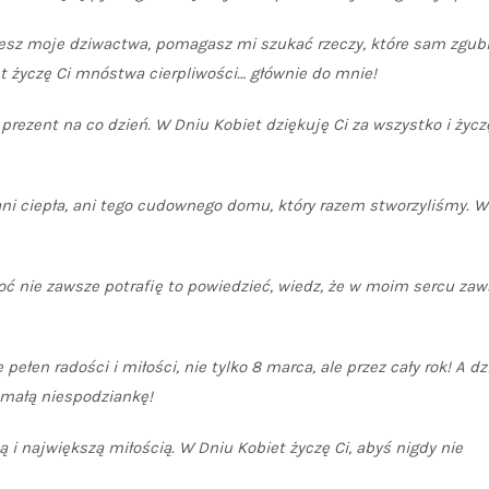
ujesz moje dziwactwa, pomagasz mi szukać rzeczy, które sam zgubi
t życzę Ci mnóstwa cierpliwości… głównie do mnie!
rezent na co dzień. W Dniu Kobiet dziękuję Ci za wszystko i życzę
, ani ciepła, ani tego cudownego domu, który razem stworzyliśmy. 
oć nie zawsze potrafię to powiedzieć, wiedz, że w moim sercu zaw
 pełen radości i miłości, nie tylko 8 marca, ale przez cały rok! A dz
 małą niespodziankę!
ą i największą miłością. W Dniu Kobiet życzę Ci, abyś nigdy nie