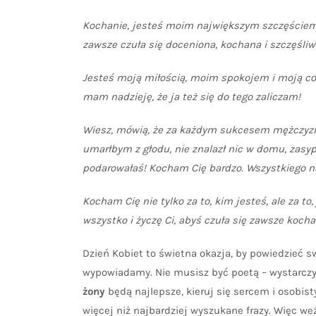
Kochanie, jesteś moim największym szczęściem, m
zawsze czuła się doceniona, kochana i szczęśliw
Jesteś moją miłością, moim spokojem i moją cod
mam nadzieję, że ja też się do tego zaliczam!
Wiesz, mówią, że za każdym sukcesem mężczyzny
umarłbym z głodu, nie znalazł nic w domu, zasypi
podarowałaś! Kocham Cię bardzo. Wszystkiego n
Kocham Cię nie tylko za to, kim jesteś, ale za to
wszystko i życzę Ci, abyś czuła się zawsze kocha
Dzień Kobiet to świetna okazja, by powiedzieć s
wypowiadamy. Nie musisz być poetą – wystarczy 
żony
będą najlepsze, kieruj się sercem i osobis
więcej niż najbardziej wyszukane frazy. Więc weź 