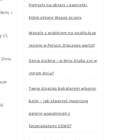
Pomysły na obrazy i pamiątki,
łem, i
które ożywią Wasze ściany
Wesele z widokiem na najdłuższe
 Ci,
jezioro w Polsce. Dlaczego warto?
W Dniu
Sesja ślubna – w dniu ślubu czy w
innym dniu?
sze
Twoje dziecko bohaterem własnej
bajki – jak stworzyć magiczną
iś
galerię wspomnień z
fotoplakatami CEWE?