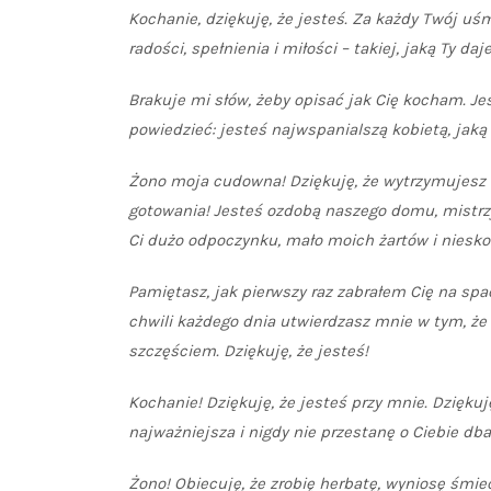
Kochanie, dziękuję, że jesteś. Za każdy Twój uś
radości, spełnienia i miłości – takiej, jaką Ty da
Brakuje mi słów, żeby opisać jak Cię kocham. 
powiedzieć: jesteś najwspanialszą kobietą, jaką
Żono moja cudowna! Dziękuję, że wytrzymujesz m
gotowania! Jesteś ozdobą naszego domu, mistrzyn
Ci dużo odpoczynku, mało moich żartów i niesk
Pamiętasz, jak pierwszy raz zabrałem Cię na spa
chwili każdego dnia utwierdzasz mnie w tym, że 
szczęściem. Dziękuję, że jesteś!
Kochanie! Dziękuję, że jesteś przy mnie. Dziękuj
najważniejsza i nigdy nie przestanę o Ciebie db
Żono! Obiecuję, że zrobię herbatę, wyniosę śmiec