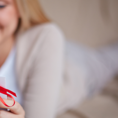
ŚLUBNE
CEREMONIA I WESELE
MENU I TORT WESELNY