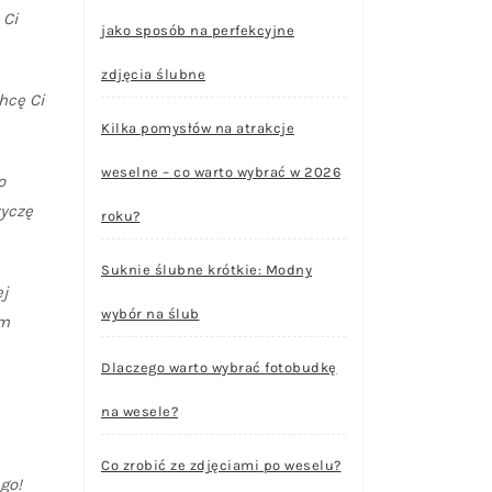
 Ci
jako sposób na perfekcyjne
zdjęcia ślubne
hcę Ci
Kilka pomysłów na atrakcje
weselne – co warto wybrać w 2026
o
życzę
roku?
Suknie ślubne krótkie: Modny
ej
wybór na ślub
ym
Dlaczego warto wybrać fotobudkę
na wesele?
Co zrobić ze zdjęciami po weselu?
go!