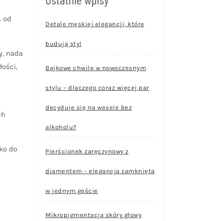
ś od
Detale męskiej elegancji, które
budują styl
y, nada
ości,
Bajkowe chwile w nowoczesnym
stylu – dlaczego coraz więcej par
decyduje się na wesele bez
ch
alkoholu?
lko do
Pierścionek zaręczynowy z
diamentem – elegancja zamknięta
w jednym geście
Mikropigmentacja skóry głowy