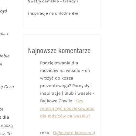
Swetry damskie – trendy i
abyś
inspiracje na chłodne dni
e… i
Najnowsze komentarze
iebie
Podziękowania dla
i
rodziców na weselu – co
włożyć do kosza
prezentowego? Pomysły i
ę Ci za
inspiracje | Ślub i wesele -
Bajkowe Chwile
-
Czy
muszą być podziękowania
ze
dla rodziców na weselu?
t dla
znaczą
mka
-
Ogłaszam konkurs :)
sz. To