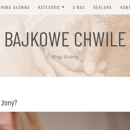
TRONA GŁÓWNA
KATEGORIE
O NAS
REKLAMA
KON
MODA I DODATKI ŚLUBNE
BAJKOWE CHWILE
DEKORACJE, KWIATY,
ZAPROSZENIA
PORADY I NEWSY
Blog ślubny
INSPIRACJE ŚLUBNE
PLANOWANIE ŚLUBU
FOTOGRAFIA, WIDEO, MUZYKA
a żony?
FRYZURY, MAKIJAŻ I
PIELĘGNACJA
ZWYCZAJE I TRADYCJE