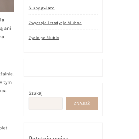
Śluby gwiazd
ia
Zwyczaje i tradycje ślubne
ą ani
na
Życie po ślubie
żalnie.
 W tym
rca.
Szukaj
ZNAJDŹ
biet
Ostatnie wpisy