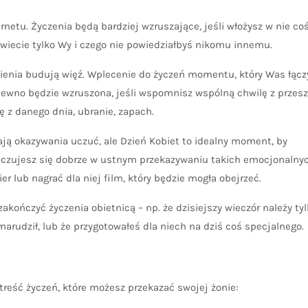
ernetu. Życzenia będą bardziej wzruszające, jeśli włożysz w nie co
 wiecie tylko Wy i czego nie powiedziałbyś nikomu innemu.
enia budują więź. Wplecenie do życzeń momentu, który Was łącz
pewno będzie wzruszona, jeśli wspomnisz wspólną chwilę z przeszł
ię z danego dnia, ubranie, zapach.
ają okazywania uczuć, ale Dzień Kobiet to idealny moment, by
ie czujesz się dobrze w ustnym przekazywaniu takich emocjonalny
r lub nagrać dla niej film, który będzie mogła obejrzeć.
zakończyć życzenia obietnicą – np. że dzisiejszy wieczór należy ty
 marudził, lub że przygotowałeś dla niech na dziś coś specjalnego.
treść życzeń, które możesz przekazać swojej żonie: