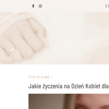
Przejdź
S
do
treści
ŻYCIE PO ŚLUBIE
/
Jakie życzenia na Dzień Kobiet dl