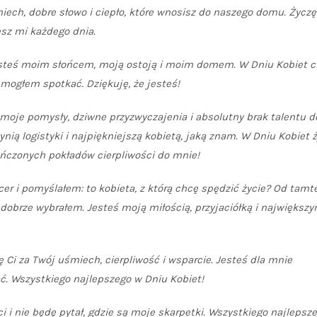
miech, dobre słowo i ciepło, które wnosisz do naszego domu. Życzę
jesz mi każdego dnia.
Jesteś moim słońcem, moją ostoją i moim domem. W Dniu Kobiet c
 mogłem spotkać. Dziękuję, że jesteś!
oje pomysły, dziwne przyzwyczajenia i absolutny brak talentu d
ią logistyki i najpiękniejszą kobietą, jaką znam. W Dniu Kobiet 
ończonych pokładów cierpliwości do mnie!
cer i pomyślałem: to kobieta, z którą chcę spędzić życie? Od tamt
dobrze wybrałem. Jesteś moją miłością, przyjaciółką i największ
ę Ci za Twój uśmiech, cierpliwość i wsparcie. Jesteś dla mnie
ać. Wszystkiego najlepszego w Dniu Kobiet!
i i nie będę pytał, gdzie są moje skarpetki. Wszystkiego najlepsze