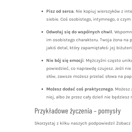
Pisz od serca
. Nie kopiuj wierszyków z int
siebie. Coś osobistego, intymnego, o czym
Odwołaj się do wspólnych chwil
. Wspomni
im osobistego charakteru. Twoja żona na 
jakiś detal, który zapamiętałeś: jej biżuter
Nie bój się emocji
. Mężczyźni często unik
powiedzieć, co naprawdę czujesz. Jeśli n
słów, zawsze możesz przelać słowa na papie
Możesz dodać coś praktycznego
. Możesz 
niej, albo że przez cały dzień nie będziesz
Przykładowe życzenia – pomysły
Skorzystaj z kilku naszych podpowiedzi! Zobacz 