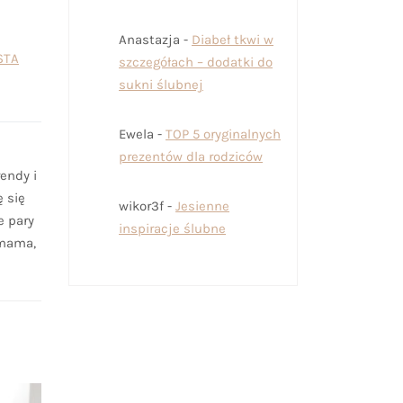
Anastazja
-
Diabeł tkwi w
STA
szczegółach – dodatki do
sukni ślubnej
Ewela
-
TOP 5 oryginalnych
prezentów dla rodziców
endy i
ę się
wikor3f
-
Jesienne
e pary
inspiracje ślubne
 mama,