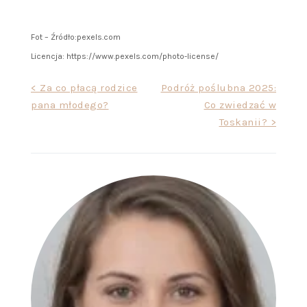
Fot – Źródło:
pexels.com
Licencja: https://www.pexels.com/photo-license/
Nawigacja
< Za co płacą rodzice
Podróż poślubna 2025:
pana młodego?
Co zwiedzać w
wpisu
Toskanii? >