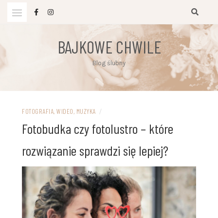
Przejdź
do
treści
BAJKOWE CHWILE
Blog ślubny
FOTOGRAFIA, WIDEO, MUZYKA
/
Fotobudka czy fotolustro – które
rozwiązanie sprawdzi się lepiej?