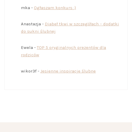
mka
-
Ogłaszam konkurs :)
Anastazja
-
Diabeł tkwi w szczegółach – dodatki
do sukni ślubnej
Ewela
-
TOP 5 oryginalnych prezentów dla
rodziców
wikor3f
-
Jesienne inspiracje ślubne