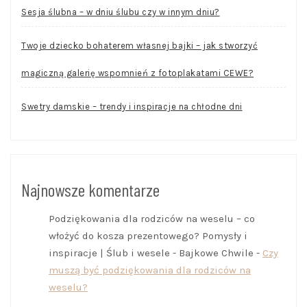
Sesja ślubna – w dniu ślubu czy w innym dniu?
Twoje dziecko bohaterem własnej bajki – jak stworzyć
magiczną galerię wspomnień z fotoplakatami CEWE?
Swetry damskie – trendy i inspiracje na chłodne dni
Najnowsze komentarze
Podziękowania dla rodziców na weselu – co
włożyć do kosza prezentowego? Pomysły i
inspiracje | Ślub i wesele - Bajkowe Chwile
-
Czy
muszą być podziękowania dla rodziców na
weselu?