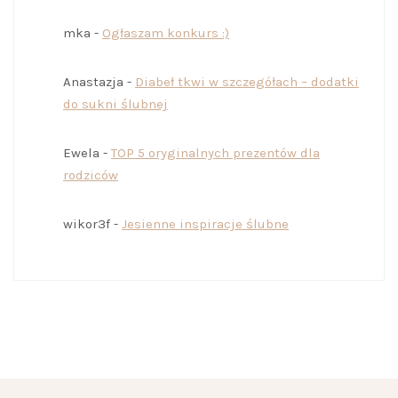
mka
-
Ogłaszam konkurs :)
Anastazja
-
Diabeł tkwi w szczegółach – dodatki
do sukni ślubnej
Ewela
-
TOP 5 oryginalnych prezentów dla
rodziców
wikor3f
-
Jesienne inspiracje ślubne