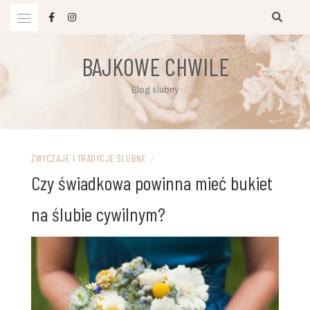
Przejdź
do
treści
BAJKOWE CHWILE
Blog ślubny
ZWYCZAJE I TRADYCJE ŚLUBNE
/
Czy świadkowa powinna mieć bukiet
na ślubie cywilnym?