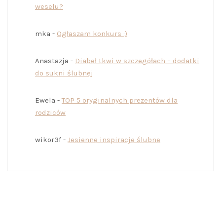
weselu?
mka
-
Ogłaszam konkurs :)
Anastazja
-
Diabeł tkwi w szczegółach – dodatki
do sukni ślubnej
Ewela
-
TOP 5 oryginalnych prezentów dla
rodziców
wikor3f
-
Jesienne inspiracje ślubne