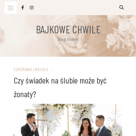
Przejdź
do
treści
BAJKOWE CHWILE
Blog ślubny
CEREMONIA I WESELE
/
Czy świadek na ślubie może być
żonaty?