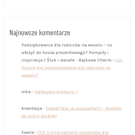
Najnowsze komentarze
Podziękowania dla rodziców na weselu – co
włożyć do kosza prezentowego? Pomysły i
inspiracje | Ślub i wesele - Bajkowe Chwile
-
Czy
muszą być podziękowania dla rodziców na
weselu?
mka
-
Ogłaszam konkurs :)
Anastazja
-
Diabeł tkwi w szczegółach – dodatki
do sukni ślubnej
Ewela
-
TOP 5 oryginalnych prezentów dla