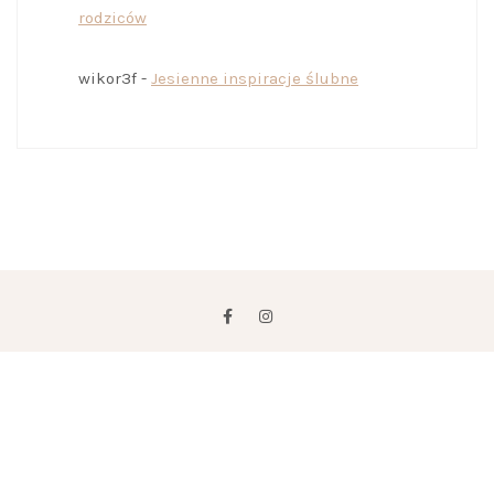
rodziców
wikor3f
-
Jesienne inspiracje ślubne
PRAWA AUTORSKIE © 2026
BAJKOWE CHWILE
. WSZELKIE
PRAWA ZASTRZEŻONE
MOTYW: PATRICIA STWORZONY PRZEZ
VOLTHEMES
. WSPIERANE
PRZEZ
WORDPRESS
.