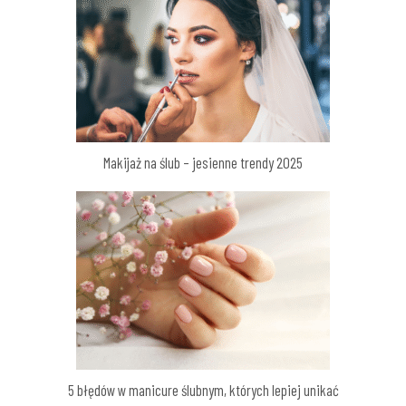
Makijaż na ślub – jesienne trendy 2025
5 błędów w manicure ślubnym, których lepiej unikać