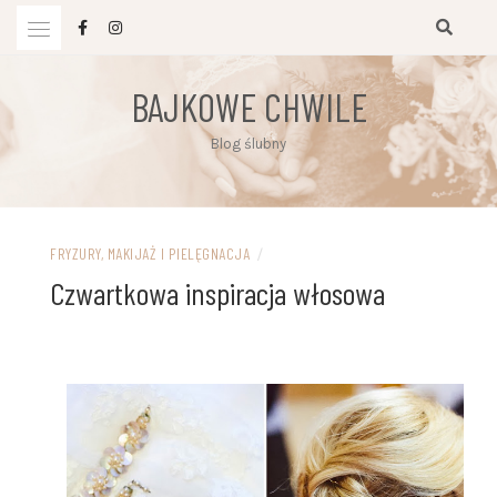
Przejdź
do
treści
BAJKOWE CHWILE
Blog ślubny
FRYZURY, MAKIJAŻ I PIELĘGNACJA
/
Czwartkowa inspiracja włosowa