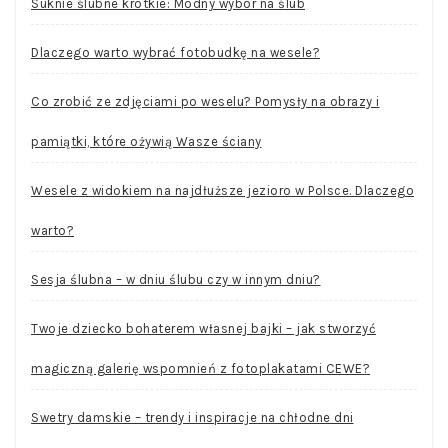
Suknie ślubne krótkie: Modny wybór na ślub
Dlaczego warto wybrać fotobudkę na wesele?
Co zrobić ze zdjęciami po weselu? Pomysły na obrazy i
pamiątki, które ożywią Wasze ściany
Wesele z widokiem na najdłuższe jezioro w Polsce. Dlaczego
warto?
Sesja ślubna – w dniu ślubu czy w innym dniu?
Twoje dziecko bohaterem własnej bajki – jak stworzyć
magiczną galerię wspomnień z fotoplakatami CEWE?
Swetry damskie – trendy i inspiracje na chłodne dni