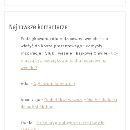
Najnowsze komentarze
Podziękowania dla rodziców na weselu – co
włożyć do kosza prezentowego? Pomysły i
inspiracje | Ślub i wesele - Bajkowe Chwile
-
Czy
muszą być podziękowania dla rodziców na
weselu?
mka
-
Ogłaszam konkurs :)
Anastazja
-
Diabeł tkwi w szczegółach – dodatki
do sukni ślubnej
Ewela
-
TOP 5 oryginalnych prezentów dla