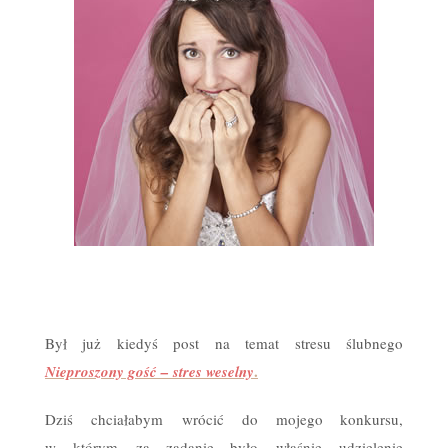
Był już kiedyś post na temat stresu ślubnego
.
Nieproszony gość – stres weselny
Dziś chciałabym wrócić do mojego konkursu,
w którym za zadanie było właśnie udzielenie