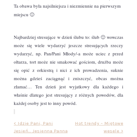
Ta obawa była najsilniejsza i niezmiennie na pierwszym
miejscu 🙂
Najbardziej stresujące w dzień ślubu to: ślub 🙂 wowczas
może się wiele wydarzyć jeszcze stresujących rzeczy
wydarzyć, np. Pan/Pani Młody/-a może uciec z przed
ołtarza, tort może nie smakować gościom, drużba może
się opić z orkiestrą i nici z ich prowadzenia, suknie
można gdzieś zaciągnąć i zniszczyć, obcas można
złamać… Ten dzień jest wyjatkowy dla każdego i
właśnie dlatego jest stresujący z różnych powodów, dla
każdej osoby jest to inny powód.
Nawigacja
< Idzie Pani, Pani
Hot trendy – Miętowe
Jesień… Jesienna Panna
wesele >
wpisu