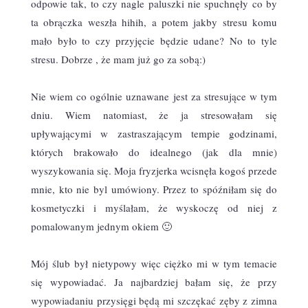
odpowie tak, to czy nagle paluszki nie spuchnęły co by
ta obrączka weszła hihih, a potem jakby stresu komu
mało było to czy przyjęcie będzie udane? No to tyle
stresu. Dobrze , że mam już go za sobą:)
Nie wiem co ogólnie uznawane jest za stresujące w tym
dniu. Wiem natomiast, że ja stresowałam się
upływającymi w zastraszającym tempie godzinami,
których brakowało do idealnego (jak dla mnie)
wyszykowania się. Moja fryzjerka wcisnęła kogoś przede
mnie, kto nie byl umówiony. Przez to spóźniłam się do
kosmetyczki i myślałam, że wyskoczę od niej z
pomalowanym jednym okiem 🙂
Mój ślub był nietypowy więc ciężko mi w tym temacie
się wypowiadać. Ja najbardziej bałam się, że przy
wypowiadaniu przysięgi będą mi szczękać zęby z zimna