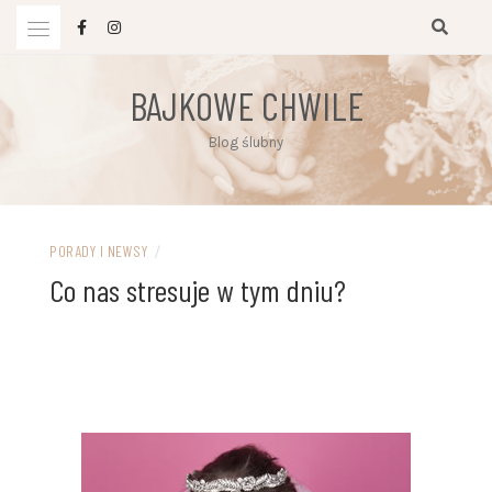
Przejdź
do
treści
BAJKOWE CHWILE
Blog ślubny
PORADY I NEWSY
/
Co nas stresuje w tym dniu?