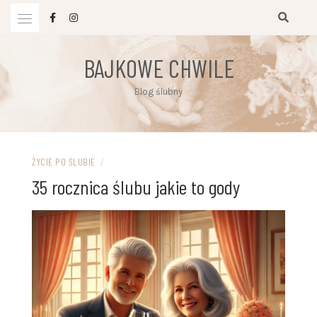
Przejdź
do
treści
BAJKOWE CHWILE
Blog ślubny
ŻYCIE PO ŚLUBIE
/
35 rocznica ślubu jakie to gody