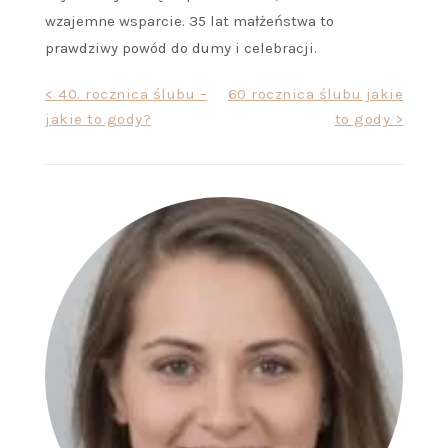
wzajemne wsparcie. 35 lat małżeństwa to
prawdziwy powód do dumy i celebracji.
Nawigacja
< 40. rocznica ślubu –
60 rocznica ślubu jakie
jakie to gody?
to gody >
wpisu