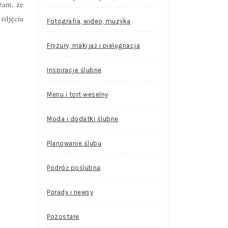
żam, że
zdjęcia
Fotografia, wideo, muzyka
Fryzury, makijaż i pielęgnacja
Inspiracje ślubne
Menu i tort weselny
Moda i dodatki ślubne
Planowanie ślubu
Podróż poślubna
Porady i newsy
Pozostałe