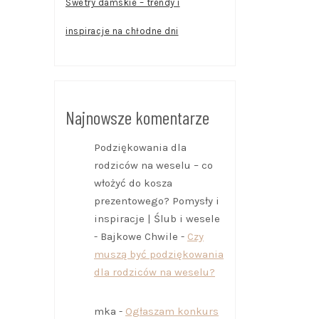
Swetry damskie – trendy i
inspiracje na chłodne dni
Najnowsze komentarze
Podziękowania dla
rodziców na weselu – co
włożyć do kosza
prezentowego? Pomysły i
inspiracje | Ślub i wesele
- Bajkowe Chwile
-
Czy
muszą być podziękowania
dla rodziców na weselu?
mka
-
Ogłaszam konkurs