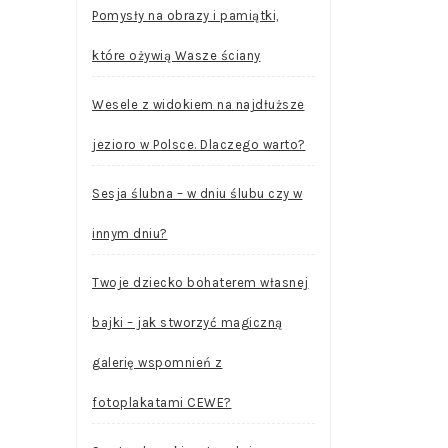
Pomysły na obrazy i pamiątki,
które ożywią Wasze ściany
Wesele z widokiem na najdłuższe
jezioro w Polsce. Dlaczego warto?
Sesja ślubna – w dniu ślubu czy w
innym dniu?
Twoje dziecko bohaterem własnej
bajki – jak stworzyć magiczną
galerię wspomnień z
fotoplakatami CEWE?