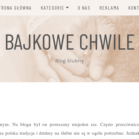
TRONA GŁÓWNA
KATEGORIE
O NAS
REKLAMA
KON
MODA I DODATKI ŚLUBNE
BAJKOWE CHWILE
DEKORACJE, KWIATY,
ZAPROSZENIA
PORADY I NEWSY
Blog ślubny
INSPIRACJE ŚLUBNE
PLANOWANIE ŚLUBU
FOTOGRAFIA, WIDEO, MUZYKA
FRYZURY, MAKIJAŻ I
PIELĘGNACJA
nym. Na blogu był on poruszany niejeden raz. Często przeciwnicz
za polska tradycja i druhny na ślubie nie są w ogóle potrzebne. Jedn
ZWYCZAJE I TRADYCJE