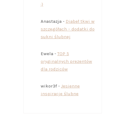
:)
Anastazja
-
Diabeł tkwi w
szczegółach – dodatki do
sukni ślubnej
Ewela
-
TOP 5
oryginalnych prezentów
dla rodziców
wikor3f
-
Jesienne
inspiracje ślubne