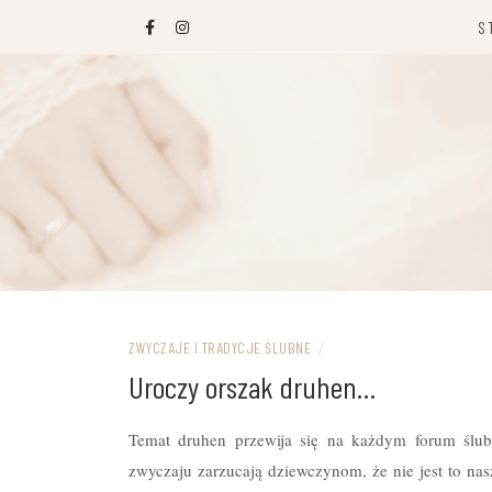
Przejdź
S
do
treści
ZWYCZAJE I TRADYCJE ŚLUBNE
/
Uroczy orszak druhen…
Temat druhen przewija się na każdym forum ślub
zwyczaju zarzucają dziewczynom, że nie jest to nas