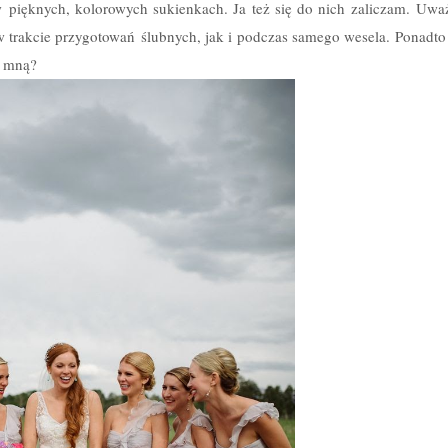
w pięknych, kolorowych sukienkach. Ja też się do nich zaliczam. Uwa
ŚLUBNE
rakcie przygotowań ślubnych, jak i podczas samego wesela. Ponadto 
e mną?
CEREMONIA I WESELE
MENU I TORT WESELNY