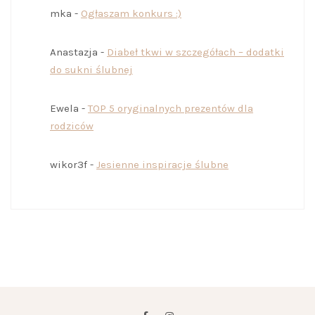
mka
-
Ogłaszam konkurs :)
Anastazja
-
Diabeł tkwi w szczegółach – dodatki
do sukni ślubnej
Ewela
-
TOP 5 oryginalnych prezentów dla
rodziców
wikor3f
-
Jesienne inspiracje ślubne