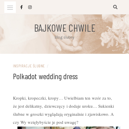
Przejdź
do
treści
BAJKOWE CHWILE
Blog ślubny
INSPIRACJE ŚLUBNE
/
Polkadot wedding dress
Kropki, kropeczki, kropy… Uwielbiam ten wzór za to,
że jest delikatny, dziewczęcy i dodaje uroku… Sukienki
ślubne w groszki wyglądają oryginalnie i zjawiskowo. A
czy Wy wzięłybyście je pod uwagę?