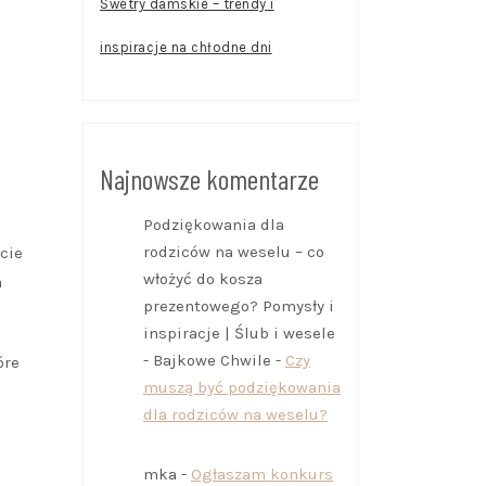
Swetry damskie – trendy i
inspiracje na chłodne dni
Najnowsze komentarze
Podziękowania dla
rodziców na weselu – co
cie
włożyć do kosza
a
prezentowego? Pomysły i
inspiracje | Ślub i wesele
- Bajkowe Chwile
-
Czy
óre
muszą być podziękowania
dla rodziców na weselu?
mka
-
Ogłaszam konkurs