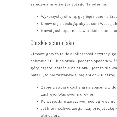
zaręczynami w święta Bożego Narodzenia.
Wykorzystaj chwilę, gdy będziecie na śro
Umów się z obsługą, aby puścili Waszą ul
Nawet jeśli upadniesz w trakcie – ten e
Górskie schronisko
Zimowe góry to takie okoliczności przyrody, gd
schronisku lub na szlaku podczas spaceru w śn
góry, często jesteście na szlaku i jest to dla
baterii, to nie zastanawiaj się ani chwili dłużej.
Zabierz swoją ukochaną na spacer z widok
zachwyci Was swoim urokiem.
Po wszystkim zarezerwuj nocleg w schron
Jeśli to możliwe, zorganizuj przejażdżkę
atmosfery.