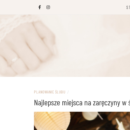
Przejdź
S
do
treści
PLANOWANIE ŚLUBU
/
Najlepsze miejsca na zaręczyny w 