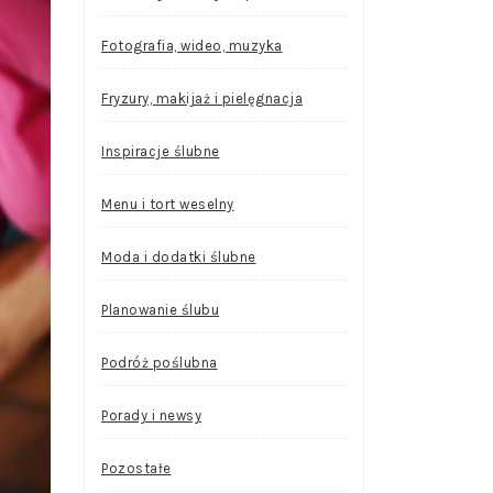
Fotografia, wideo, muzyka
Fryzury, makijaż i pielęgnacja
Inspiracje ślubne
Menu i tort weselny
Moda i dodatki ślubne
Planowanie ślubu
Podróż poślubna
Porady i newsy
Pozostałe