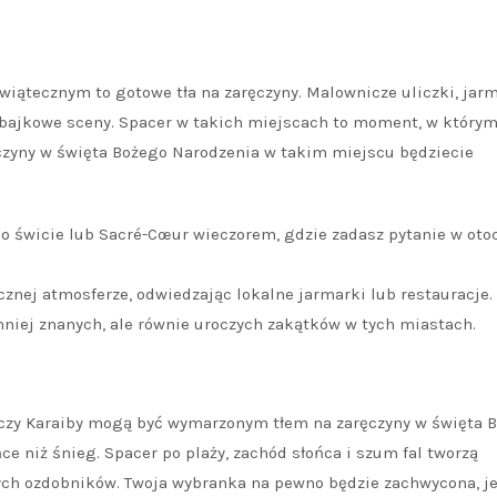
wiątecznym to gotowe tła na zaręczyny. Malownicze uliczki, jarm
 bajkowe sceny. Spacer w takich miejscach to moment, w który
ęczyny w święta Bożego Narodzenia w takim miejscu będziecie
 o świcie lub Sacré-Cœur wieczorem, gdzie zadasz pytanie w oto
znej atmosferze, odwiedzając lokalne jarmarki lub restauracje.
niej znanych, ale równie uroczych zakątków w tych miastach.
 czy Karaiby mogą być wymarzonym tłem na zaręczyny w święta 
ńce niż śnieg. Spacer po plaży, zachód słońca i szum fal tworzą
ch ozdobników. Twoja wybranka na pewno będzie zachwycona, je