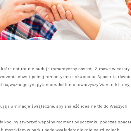
, które naturalnie buduje romantyczny nastrój. Zimowe wieczory
worzenie chwili pełnej romantyzmu i skupienia. Spacer to równi
d najważniejszym pytaniem. Jeśli nie towarzyszy Wam nikt inny,
rują iluminacje świąteczne, aby znaleźć idealne tło do Waszych
ły koc, by stworzyć wspólny moment odpoczynku podczas spacer
 mostkiem w parku będą wyglądały pięknie na zdjęciach.