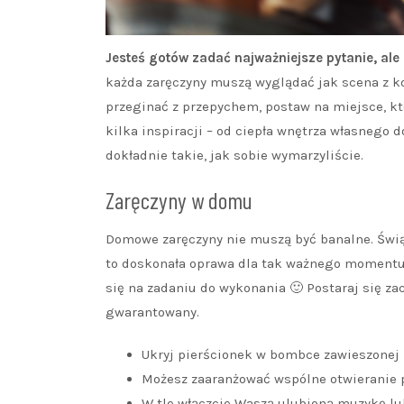
Jesteś gotów zadać najważniejsze pytanie, al
każda zaręczyny muszą wyglądać jak scena z k
przeginać z przepychem, postaw na miejsce, k
kilka inspiracji – od ciepła wnętrza własnego
dokładnie takie, jak sobie wymarzyliście.
Zaręczyny w domu
Domowe zaręczyny nie muszą być banalne. Świąt
to doskonała oprawa dla tak ważnego momentu. 
się na zadaniu do wykonania 🙂 Postaraj się za
gwarantowany.
Ukryj pierścionek w bombce zawieszonej 
Możesz zaaranżować wspólne otwieranie 
W tle włączcie Waszą ulubioną muzykę lub