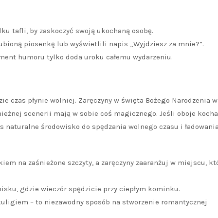
dku tafli, by zaskoczyć swoją ukochaną osobę.
ubioną piosenkę lub wyświetlili napis „Wyjdziesz za mnie?”.
lement humoru tylko doda uroku całemu wydarzeniu.
zie czas płynie wolniej. Zaręczyny w święta Bożego Narodzenia w
ieżnej scenerii mają w sobie coś magicznego. Jeśli oboje kocha
 Was naturalne środowisko do spędzania wolnego czasu i ładowani
iem na zaśnieżone szczyty, a zaręczyny zaaranżuj w miejscu, kt
isku, gdzie wieczór spędzicie przy ciepłym kominku.
 kuligiem – to niezawodny sposób na stworzenie romantycznej