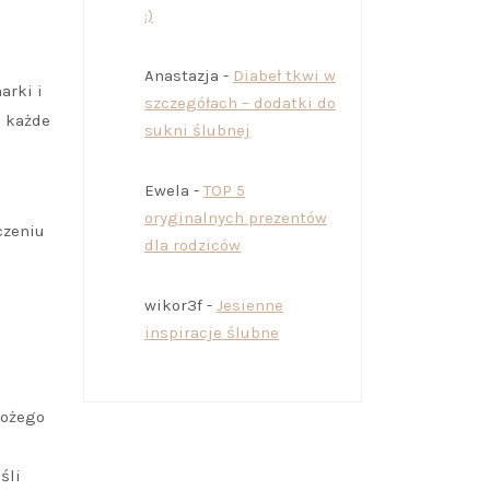
:)
Anastazja
-
Diabeł tkwi w
arki i
szczegółach – dodatki do
m każde
sukni ślubnej
Ewela
-
TOP 5
oryginalnych prezentów
czeniu
dla rodziców
wikor3f
-
Jesienne
inspiracje ślubne
Bożego
śli