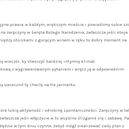
tępne prawie w każdym, większym mieście i powiedzmy sobie sz
ę na zaręczyny w święta Bożego Narodzenia, zwłaszcza jeśli oboje
 między stoiskami z gorącym winem w ręku to dobry moment na
y wieczór, by stworzyć bardziej intymny klimat.
inkową z wygrawerowanym pytaniem i wręcz ją w odpowiednim
by uwiecznił tę chwilę na tle jarmarku.
tóre lubią aktywność i odrobinę spontaniczności. Zaręczyny w t
łaszcza jeśli włączycie w to wspólne ślizganie się i zabawę. P
 będzie w tym dniu czynne, żebyś mógł zrealizować swój plan z