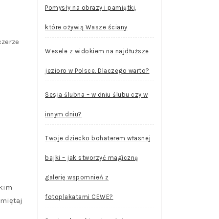
Pomysły na obrazy i pamiątki,
które ożywią Wasze ściany
czerze
Wesele z widokiem na najdłuższe
jezioro w Polsce. Dlaczego warto?
Sesja ślubna – w dniu ślubu czy w
innym dniu?
Twoje dziecko bohaterem własnej
bajki – jak stworzyć magiczną
galerię wspomnień z
akim
fotoplakatami CEWE?
amiętaj