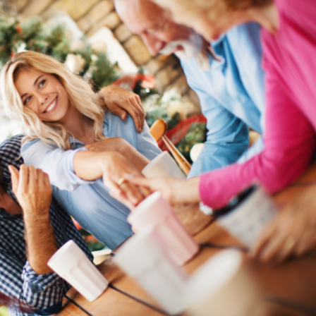
ŚLUBNE
CEREMONIA I WESELE
MENU I TORT WESELNY