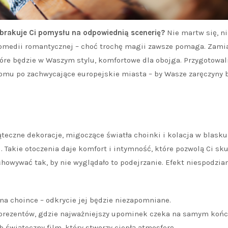
e brakuje Ci pomysłu na odpowiednią scenerię?
Nie martw się, ni
omedii romantycznej – choć trochę magii zawsze pomaga. Zami
tóre będzie w Waszym stylu, komfortowe dla obojga. Przygotowa
 domu po zachwycające europejskie miasta – by Wasze zaręczyny b
eczne dekoracje, migoczące światła choinki i kolacja w blasku
Takie otoczenia daje komfort i intymność, które pozwolą Ci sk
chowywać tak, by nie wyglądało to podejrzanie. Efekt niespodzia
na choince – odkrycie jej będzie niezapomniane.
prezentów, gdzie najważniejszy upominek czeka na samym końc
 świąteczny film, który stworzy ciepłą atmosferę.