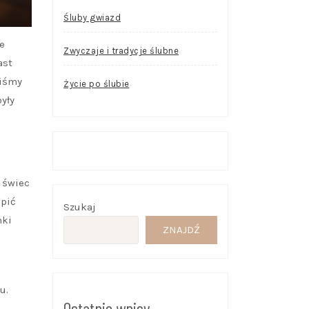
Śluby gwiazd
e
Zwyczaje i tradycje ślubne
ast
liśmy
Życie po ślubie
yły
 świec
upić
Szukaj
nki
ZNAJDŹ
u.
Ostatnie wpisy