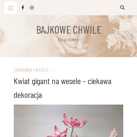
Przejdź
do
treści
BAJKOWE CHWILE
Blog ślubny
CEREMONIA I WESELE
/
Kwiat gigant na wesele – ciekawa
dekoracja