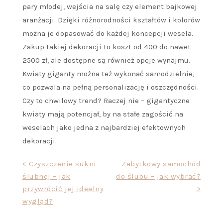
pary młodej, wejścia na salę czy element bajkowej
aranżacji. Dzięki różnorodności kształtów i kolorów
można je dopasować do każdej koncepcji wesela.
Zakup takiej dekoracji to koszt od 400 do nawet
2500 zł, ale dostępne są również opcje wynajmu.
Kwiaty giganty można też wykonać samodzielnie,
co pozwala na pełną personalizację i oszczędności.
Czy to chwilowy trend? Raczej nie – gigantyczne
kwiaty mają potencjał, by na stałe zagościć na
weselach jako jedna z najbardziej efektownych
dekoracji.
Nawigacja
< Czyszczenie sukni
Zabytkowy samochód
ślubnej – jak
do ślubu – jak wybrać?
wpisu
przywrócić jej idealny
>
wygląd?