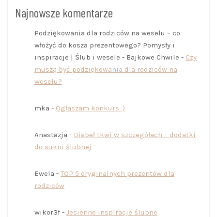
Najnowsze komentarze
Podziękowania dla rodziców na weselu – co
włożyć do kosza prezentowego? Pomysły i
inspiracje | Ślub i wesele - Bajkowe Chwile
-
Czy
muszą być podziękowania dla rodziców na
weselu?
mka
-
Ogłaszam konkurs :)
Anastazja
-
Diabeł tkwi w szczegółach – dodatki
do sukni ślubnej
Ewela
-
TOP 5 oryginalnych prezentów dla
rodziców
wikor3f
-
Jesienne inspiracje ślubne