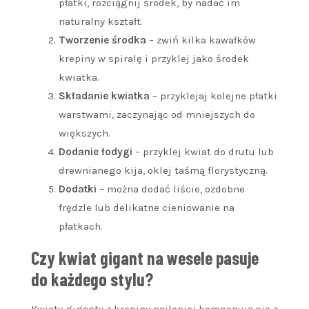
płatki, rozciągnij środek, by nadać im
naturalny kształt.
Tworzenie środka
– zwiń kilka kawałków
krepiny w spiralę i przyklej jako środek
kwiatka.
Składanie kwiatka
– przyklejaj kolejne płatki
warstwami, zaczynając od mniejszych do
większych.
Dodanie łodygi
– przyklej kwiat do drutu lub
drewnianego kija, oklej taśmą florystyczną.
Dodatki
– można dodać liście, ozdobne
frędzle lub delikatne cieniowanie na
płatkach.
Czy kwiat gigant na wesele pasuje
do każdego stylu?
Kwiaty giganty z krepiny najlepiej komponują się z