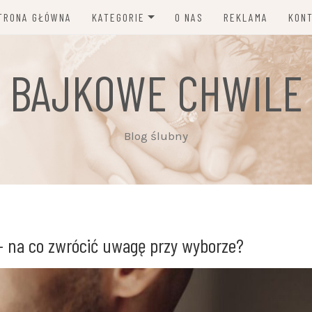
TRONA GŁÓWNA
KATEGORIE
O NAS
REKLAMA
KON
MODA I DODATKI ŚLUBNE
BAJKOWE CHWILE
DEKORACJE, KWIATY,
ZAPROSZENIA
PORADY I NEWSY
Blog ślubny
INSPIRACJE ŚLUBNE
PLANOWANIE ŚLUBU
FOTOGRAFIA, WIDEO, MUZYKA
– na co zwrócić uwagę przy wyborze?
FRYZURY, MAKIJAŻ I
PIELĘGNACJA
ZWYCZAJE I TRADYCJE