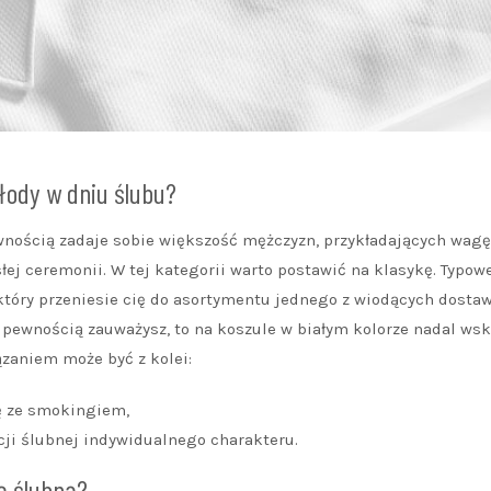
łody w dniu ślubu?
ewnością zadaje sobie większość mężczyzn, przykładających wagę
j ceremonii. W tej kategorii warto postawić na klasykę. Typow
 który przeniesie cię do asortymentu jednego z wiodących dost
z pewnością zauważysz, to na koszule w białym kolorze nadal ws
zaniem może być z kolei:
ję ze smokingiem,
ji ślubnej indywidualnego charakteru.
ę ślubną?