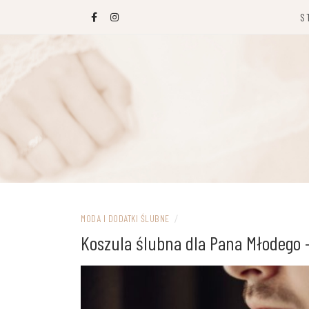
Przejdź
S
do
treści
MODA I DODATKI ŚLUBNE
/
Koszula ślubna dla Pana Młodego 