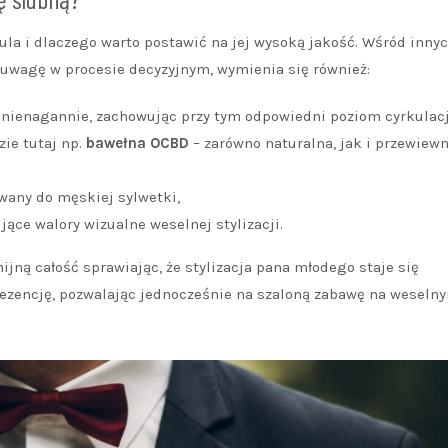
ula i dlaczego warto postawić na jej wysoką jakość. Wśród inny
 uwagę w procesie decyzyjnym, wymienia się również:
ę nienagannie, zachowując przy tym odpowiedni poziom cyrkulacj
ie tutaj np.
bawełna OCBD
– zarówno naturalna, jak i przewiewn
owany do męskiej sylwetki,
ujące walory wizualne weselnej stylizacji.
ną całość sprawiając, że stylizacja pana młodego staje się
ezencję, pozwalając jednocześnie na szaloną zabawę na weseln