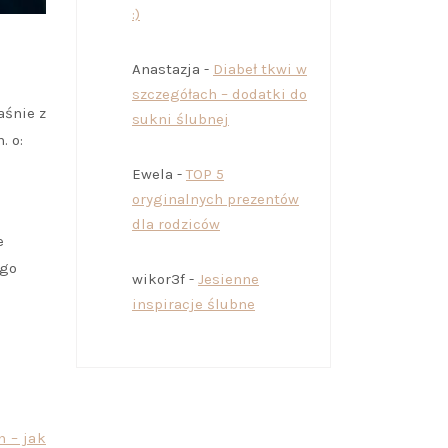
:)
Anastazja
-
Diabeł tkwi w
szczegółach – dodatki do
aśnie z
sukni ślubnej
. o:
Ewela
-
TOP 5
oryginalnych prezentów
dla rodziców
e
ego
wikor3f
-
Jesienne
inspiracje ślubne
 – jak