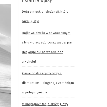
Detale męskiej elegancji, które
budują styl
Bajkowe chwile w nowoczesnym
stylu – dlaczego coraz więcej par
decyduje się na wesele bez
alkoholu?
Pierścionek zaręczynowy z
diamentem – elegancja zamknięta
w jednym geście
Mikropigmentacja skóry głowy