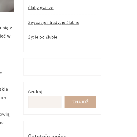
Śluby gwiazd
j
Zwyczaje i tradycje ślubne
 się z
ieć w
Życie po ślubie
e
skie
Szukaj
iem
ZNAJDŹ
i
nowią
io
Ostatnie wpisy