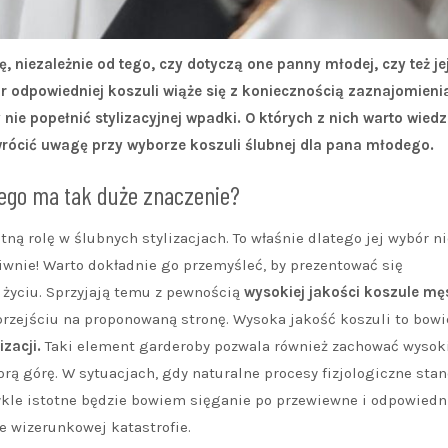
 niezależnie od tego, czy dotyczą one panny młodej, czy też je
odpowiedniej koszuli wiąże się z koniecznością zaznajomienia
ie popełnić stylizacyjnej wpadki. O których z nich warto wiedz
rócić uwagę przy wyborze koszuli ślubnej dla pana młodego.
dego ma tak duże znaczenie?
ną rolę w ślubnych stylizacjach. To właśnie dlatego jej wybór ni
wnie! Warto dokładnie go przemyśleć, by prezentować się
 życiu. Sprzyjają temu z pewnością
wysokiej jakości koszule mę
o przejściu na proponowaną stronę. Wysoka jakość koszuli to bow
zacji.
Taki element garderoby pozwala również zachować wysok
orą górę. W sytuacjach, gdy naturalne procesy fizjologiczne sta
ykle istotne będzie bowiem sięganie po przewiewne i odpowiedn
 wizerunkowej katastrofie.