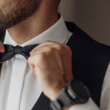
ŚLUBNE
CEREMONIA I WESELE
MENU I TORT WESELNY