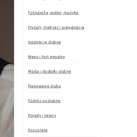
Fotografia, wideo, muzyka
Fryzury, makijaż i pielęgnacja
Inspiracje ślubne
Menu i tort weselny
Moda i dodatki ślubne
Planowanie ślubu
Podróż poślubna
Porady i newsy
Pozostałe