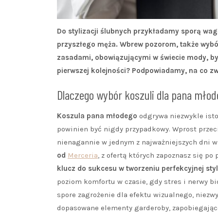
Do stylizacji ślubnych przykładamy sporą wagę,
przyszłego męża. Wbrew pozorom, także wybór 
zasadami, obowiązującymi w świecie mody, by n
pierwszej kolejności? Podpowiadamy, na co zw
Dlaczego wybór koszuli dla pana mło
Koszula pana młodego
odgrywa niezwykle istot
powinien być nigdy przypadkowy. Wprost przeci
nienagannie w jednym z najważniejszych dni w
od
Merceria
, z ofertą których zapoznasz się p
klucz do sukcesu w tworzeniu perfekcyjnej styli
poziom komfortu w czasie, gdy stres i nerwy bi
spore zagrożenie dla efektu wizualnego, niezw
dopasowane elementy garderoby, zapobiegające