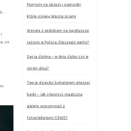
Pomysły na obrazy i pamiątki,
ch
które ożywią Wasze ściany
Wesele z widokiem na najdłuższe
i
a, co
jezioro w Polsce. Dlaczego warto?
Sesja ślubna – w dniu ślubu czy w
innym dniu?
Twoje dziecko bohaterem własnej
ym
bajki – jak stworzyć magiczną
galerię wspomnień z
fotoplakatami CEWE?