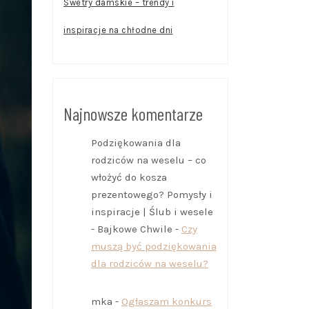
Swetry damskie – trendy i
inspiracje na chłodne dni
Najnowsze komentarze
Podziękowania dla
rodziców na weselu – co
włożyć do kosza
prezentowego? Pomysły i
inspiracje | Ślub i wesele
- Bajkowe Chwile
-
Czy
muszą być podziękowania
dla rodziców na weselu?
mka
-
Ogłaszam konkurs