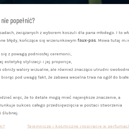
 nie popełnić?
sadach, związanych z wyborem koszuli dla pana młodego. I to wł
iane błędy, kończące się wizerunkowym
faux-pas
. Mowa tutaj m.in
 się z powagą podniosłej ceremonii,
 estetykę stylizacji i jej proporcje,
ko obniży walory wizualne, ale również znacząco utrudni swobodn
, biorąc pod uwagę fakt, że zabawa weselna trwa na ogół do biał
dzieć więc, że to detale mogą mieć największe znaczenie, a
runkuje sukces całego przedsięwzięcia w postaci stworzenia
i ślubnej.
em?
Tajemnicze i kosmiczne inspiracje w perfumach