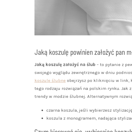
Jaką koszulę powinien założyć pan m
Jaką koszulę założyć na ślub
– to pytanie z p
swojego wyglądu zewnętrznego w dniu podniosłe
koszule ślubne
obejrzysz po kliknięciu w link,
tego rodzaju rozwiązań na polskim rynku. Jak 
trendy w modzie ślubnej. Alternatywnym rozwią
czarna koszula, jeśli wybierzesz stylizac
koszula z monogramem, nadająca stylizac
Czym kierować się, wybierając koszul