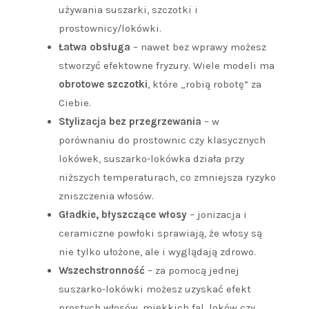
używania suszarki, szczotki i
prostownicy/lokówki.
Łatwa obsługa
– nawet bez wprawy możesz
stworzyć efektowne fryzury. Wiele modeli ma
obrotowe szczotki
, które „robią robotę” za
Ciebie.
Stylizacja bez przegrzewania
– w
porównaniu do prostownic czy klasycznych
lokówek, suszarko-lokówka działa przy
niższych temperaturach, co zmniejsza ryzyko
zniszczenia włosów.
Gładkie, błyszczące włosy
– jonizacja i
ceramiczne powłoki sprawiają, że włosy są
nie tylko ułożone, ale i wyglądają zdrowo.
Wszechstronność
– za pomocą jednej
suszarko-lokówki możesz uzyskać efekt
prostych włosów, miękkich fal, loków czy