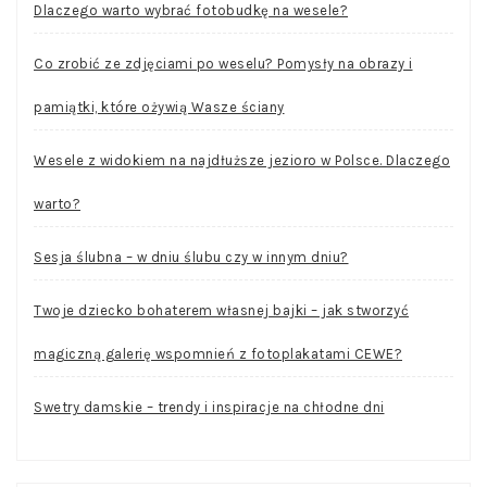
Dlaczego warto wybrać fotobudkę na wesele?
Co zrobić ze zdjęciami po weselu? Pomysły na obrazy i
pamiątki, które ożywią Wasze ściany
Wesele z widokiem na najdłuższe jezioro w Polsce. Dlaczego
warto?
Sesja ślubna – w dniu ślubu czy w innym dniu?
Twoje dziecko bohaterem własnej bajki – jak stworzyć
magiczną galerię wspomnień z fotoplakatami CEWE?
Swetry damskie – trendy i inspiracje na chłodne dni