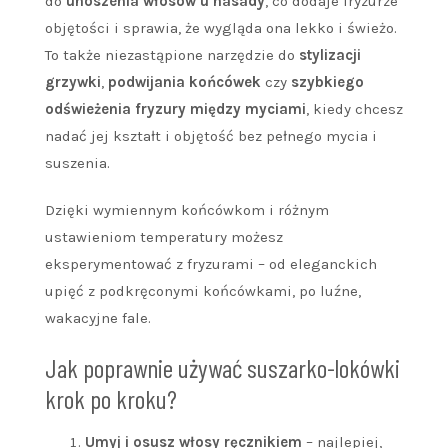
do
unoszenia włosów u nasady
, co dodaje fryzurze
objętości i sprawia, że wygląda ona lekko i świeżo.
To także niezastąpione narzędzie do
stylizacji
grzywki
,
podwijania końcówek
czy
szybkiego
odświeżenia fryzury między myciami
, kiedy chcesz
nadać jej kształt i objętość bez pełnego mycia i
suszenia.
Dzięki wymiennym końcówkom i różnym
ustawieniom temperatury możesz
eksperymentować z fryzurami – od eleganckich
upięć z podkręconymi końcówkami, po luźne,
wakacyjne fale.
Jak poprawnie używać suszarko-lokówki
krok po kroku?
Umyj i osusz włosy ręcznikiem
– najlepiej,