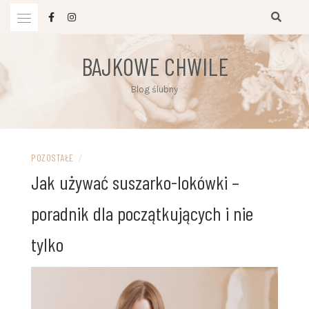
Przejdź
do
treści
BAJKOWE CHWILE
Blog ślubny
POZOSTAŁE
/
Jak używać suszarko-lokówki –
poradnik dla początkujących i nie
tylko