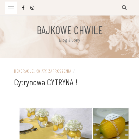
Przejdź
do
treści
BAJKOWE CHWILE
Blog ślubny
DEKORACJE, KWIATY, ZAPROSZENIA
/
Cytrynowa CYTRYNA !