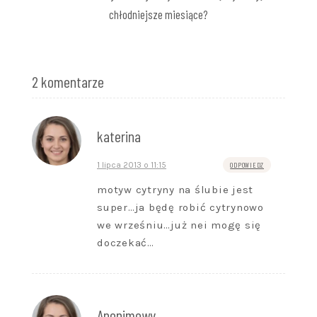
chłodniejsze miesiące?
2 komentarze
katerina
1 lipca 2013 o 11:15
ODPOWIEDZ
motyw cytryny na ślubie jest
super…ja będę robić cytrynowo
we wrześniu…już nei mogę się
doczekać…
Anonimowy