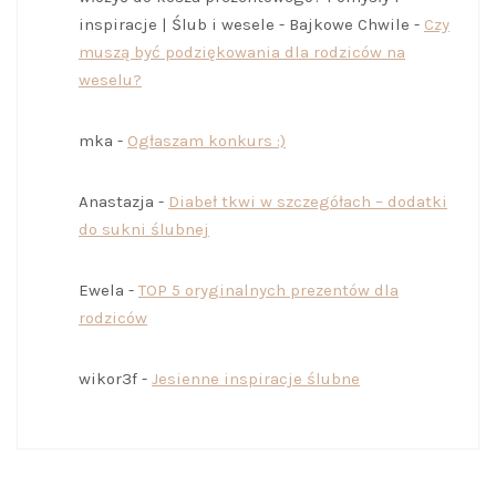
inspiracje | Ślub i wesele - Bajkowe Chwile
-
Czy
muszą być podziękowania dla rodziców na
weselu?
mka
-
Ogłaszam konkurs :)
Anastazja
-
Diabeł tkwi w szczegółach – dodatki
do sukni ślubnej
Ewela
-
TOP 5 oryginalnych prezentów dla
rodziców
wikor3f
-
Jesienne inspiracje ślubne