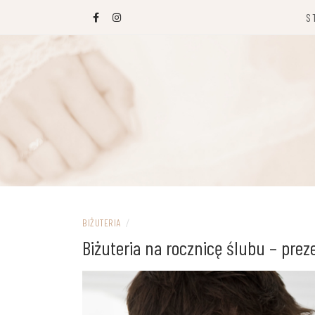
Przejdź
S
do
treści
BIŻUTERIA
/
Biżuteria na rocznicę ślubu – prez