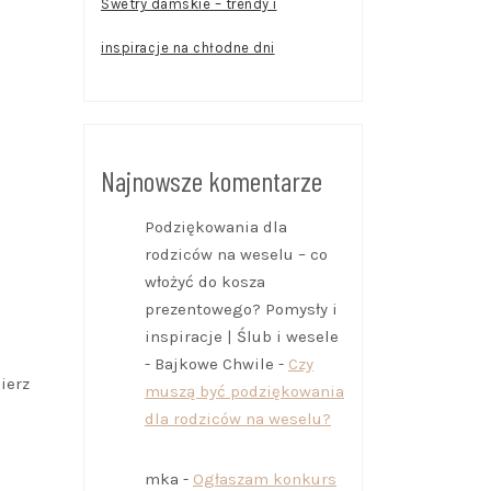
Swetry damskie – trendy i
inspiracje na chłodne dni
Najnowsze komentarze
Podziękowania dla
rodziców na weselu – co
włożyć do kosza
prezentowego? Pomysły i
inspiracje | Ślub i wesele
- Bajkowe Chwile
-
Czy
ierz
muszą być podziękowania
dla rodziców na weselu?
mka
-
Ogłaszam konkurs