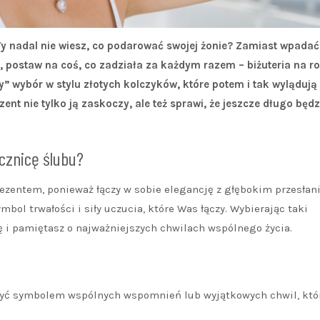
 Ty nadal nie wiesz, co podarować swojej żonie? Zamiast wpadać
m, postaw na coś, co zadziała za każdym razem – biżuteria na r
zny” wybór w stylu złotych kolczyków, które potem i tak wylądują
zent nie tylko ją zaskoczy, ale też sprawi, że jeszcze długo będz
ocznicę ślubu?
ezentem, ponieważ łączy w sobie elegancję z głębokim przesła
mbol trwałości i siły uczucia, które Was łączy. Wybierając taki
ę i pamiętasz o najważniejszych chwilach wspólnego życia.
być symbolem wspólnych wspomnień lub wyjątkowych chwil, któ