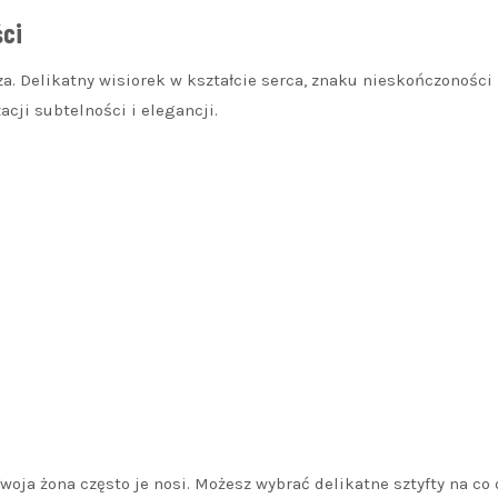
ści
za. Delikatny wisiorek w kształcie serca, znaku nieskończoności
cji subtelności i elegancji.
Twoja żona często je nosi. Możesz wybrać delikatne sztyfty na co