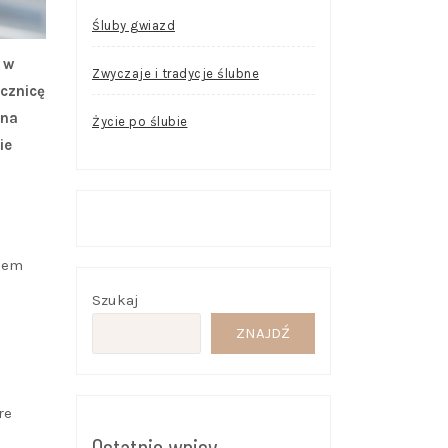
Śluby gwiazd
 w
Zwyczaje i tradycje ślubne
ocznicę
 na
Życie po ślubie
ie
niem
Szukaj
ZNAJDŹ
re
Ostatnie wpisy