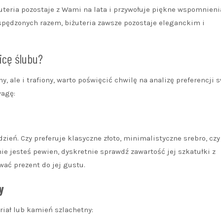
uteria pozostaje z Wami na lata i przywołuje piękne wspomnieni
 spędzonych razem, biżuteria zawsze pozostaje eleganckim i
icę ślubu?
y, ale i trafiony, warto poświęcić chwilę na analizę preferencji 
wagę:
dzień. Czy preferuje klasyczne złoto, minimalistyczne srebro, cz
nie jesteś pewien, dyskretnie sprawdź zawartość jej szkatułki z
wać prezent do jej gustu.
y
riał lub kamień szlachetny: