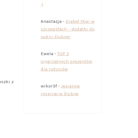
:)
Anastazja
-
Diabeł tkwi w
szczegółach – dodatki do
sukni ślubnej
Ewela
-
TOP 5
oryginalnych prezentów
dla rodziców
eszki z
wikor3f
-
Jesienne
inspiracje ślubne