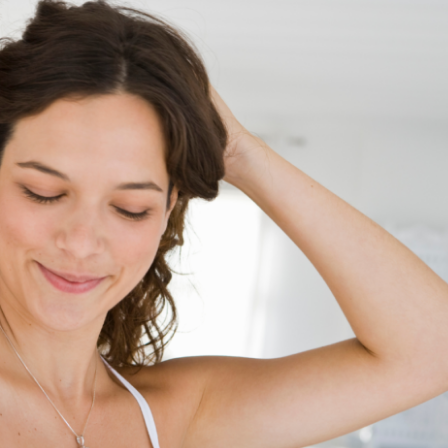
ŚLUBNE
CEREMONIA I WESELE
MENU I TORT WESELNY