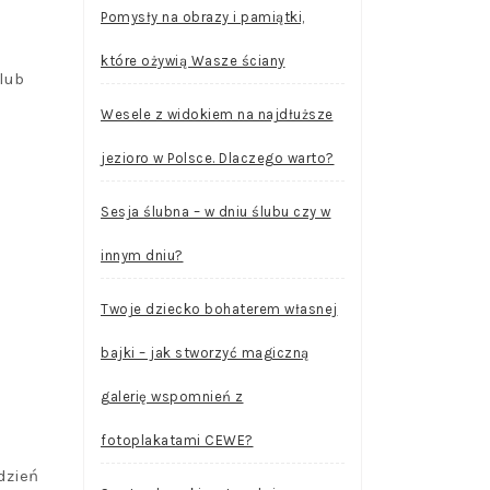
Pomysły na obrazy i pamiątki,
które ożywią Wasze ściany
 lub
Wesele z widokiem na najdłuższe
jezioro w Polsce. Dlaczego warto?
Sesja ślubna – w dniu ślubu czy w
innym dniu?
Twoje dziecko bohaterem własnej
bajki – jak stworzyć magiczną
galerię wspomnień z
fotoplakatami CEWE?
 dzień