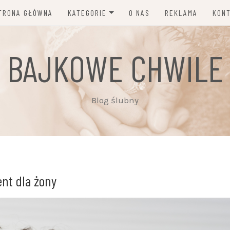
TRONA GŁÓWNA
KATEGORIE
O NAS
REKLAMA
KON
MODA I DODATKI ŚLUBNE
BAJKOWE CHWILE
DEKORACJE, KWIATY,
ZAPROSZENIA
PORADY I NEWSY
Blog ślubny
INSPIRACJE ŚLUBNE
PLANOWANIE ŚLUBU
FOTOGRAFIA, WIDEO, MUZYKA
ent dla żony
FRYZURY, MAKIJAŻ I
PIELĘGNACJA
ZWYCZAJE I TRADYCJE